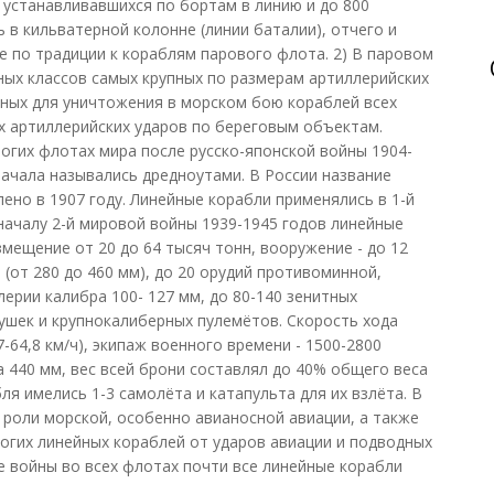
й, устанавливавшихся по бортам в линию и до 800
ь в кильватерной колонне (линии баталии), отчего и
е по традиции к кораблям парового флота. 2) В паровом
ых классов самых крупных по размерам артиллерийских
ных для уничтожения в морском бою кораблей всех
х артиллерийских ударов по береговым объектам.
огих флотах мира после русско-японской войны 1904-
начала назывались дредноутами. В России название
ено в 1907 году. Линейные корабли применялись в 1-й
 началу 2-й мировой войны 1939-1945 годов линейные
мещение от 20 до 64 тысяч тонн, вооружение - до 12
(от 280 до 460 мм), до 20 орудий противоминной,
ерии калибра 100- 127 мм, до 80-140 зенитных
шек и крупнокалиберных пулемётов. Скорость хода
7-64,8 км/ч), экипаж военного времени - 1500-2800
а 440 мм, вес всей брони составлял до 40% общего веса
ля имелись 1-3 самолёта и катапульта для их взлёта. В
 роли морской, особенно авианосной авиации, а также
огих линейных кораблей от ударов авиации и подводных
е войны во всех флотах почти все линейные корабли