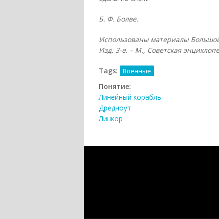
Б. Ф. Болве.
Использованы материалы Большой с
Изд. 3-е. – М., Советская энциклопе
Tags:
Военные
Понятие:
Линейный корабль
Дредноут
Линкор