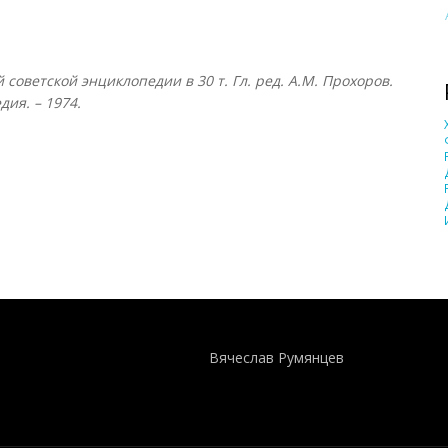
оветской энциклопедии в 30 т. Гл. ред. А.М. Прохоров.
дия. – 1974.
Понятия И Категории - Исторический Проект ХРОНОС
WEB-редактор
Вячеслав Румянцев