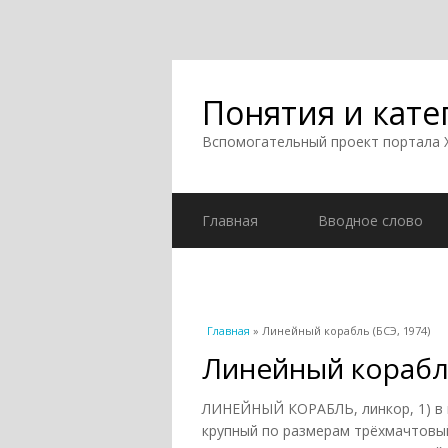
Понятия и кате
Вспомогательный проект портала
Главная
Вводное слово
Вы здесь
Главная
» Линейный корабль (БСЭ, 1974)
Линейный корабль
ЛИНЕЙНЫЙ КОРАБЛЬ, линкор, 1) в п
крупный по размерам трёхмачтовый