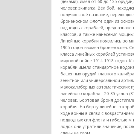
(деками); имел от 60 до 135 оруди
человек экипажа. Вёл бой, находяс
получил своё название, перешедше
броненосном флоте один из основн
надводных кораблей, предназначен
классов, а также нанесения мощны
Линейные корабли появились во мн
1905 годов взамен броненосцев. С
класса линейных кораблей установл
мировой войне 1914-1918 годов. К
корабли имели стандартное водоиз
башенных орудий главного калибра 
зенитной или универсальной артилл
малокалиберных автоматических пу
линейного корабля - 20-35 узлов (3
человек. Бортовая броня достигал
корабля. На борту линейного кораб
ходе войны в связи с возрастанием
подводных сил флота и гибелью мн
лодок они утратили значение; посл
сданы на слом.