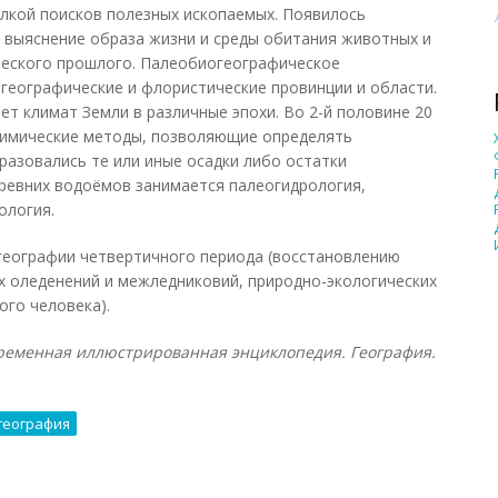
лкой поисков полезных ископаемых. Появилось
 выяснение образа жизни и среды обитания животных и
ческого прошлого. Палеобиогеографическое
географические и флористические провинции и области.
т климат Земли в различные эпохи. Во 2-й половине 20
химические методы, позволяющие определять
разовались те или иные осадки либо остатки
ревних водоёмов занимается палеогидрология,
ология.
географии четвертичного периода (восстановлению
х оледенений и межледниковий, природно-экологических
го человека).
ременная иллюстрированная энциклопедия. География.
география