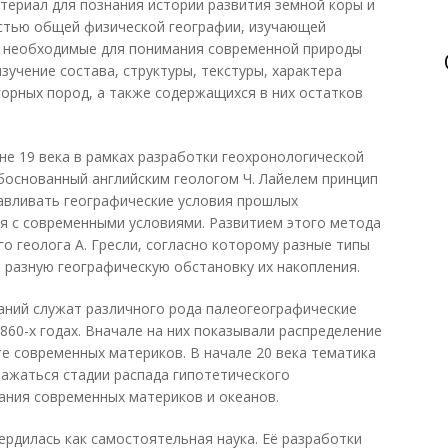
териал для познания истории развития земной коры и
астью общей физической географии, изучающей
, необходимые для понимания современной природы
зучение состава, структуры, текстуры, характера
горных пород, а также содержащихся в них остатков
не 19 века в рамках разработки геохронологической
боснованный английским геологом Ч. Лайелем принцип
авливать географические условия прошлых
ия с современными условиями. Развитием этого метода
о геолога А. Гресли, согласно которому разные типы
разную географическую обстановку их накопления.
ваний служат различного рода палеогеографические
1860-х годах. Вначале на них показывали распределение
те современных материков. В начале 20 века тематика
бражаться стадии распада гипотетического
ания современных материков и океанов.
ердилась как самостоятельная наука. Её разработки