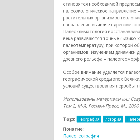
становятся необходимой предпосы
палеоэкологическое направление –
растительных организмов геологи
направление выявляет древние зоо
Палеоклиматология восстанавливае
века развиваются точные физико-
палеотемпературу, при которой об
организмов. Изучением динамики д
древнего рельефа – палеогеоморф
Особое внимание уделяется палео
географической среды эпох Велики
условий существования первобытно
Использованы материалы кн.: Сов
Том 2, М-Я, Росмэн-Пресс, М., 2006.
Tags:
География
История
Палео
Понятие:
Палеогеография