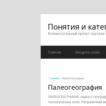
Понятия и кате
Вспомогательный проект портала
Главная
Вводное слово
Вы здесь
Главная
» Палеогеография
Палеогеография
ПАЛЕОГЕОГРАФИЯ, наука о географ
геологических эпох. Пограничная м