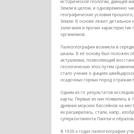
исторической геологии, дающей ма
Земли в целом, и одновременно ч
географические условия прошлого
Земли. В основе лежит детальное и
залегания и прочих характеристик 
организмов.
Палеогеография возникла в середи
шкалы. В её основу был положен о
актуализма, позволяющий восстан
геологических эпох путём сравнен
стало учение о фациях швейцарског
осадочных горных пород отражают 
Одним из гл. результатов исследо
карты. Первые из них появились в 
древних морских бассейнов на мес
их расширилась, стали, напр., изо
суперконтинента Пангеи и образов
В 1920-х годах палеогеография утв