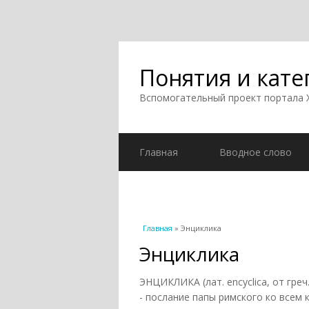
Понятия и кате
Вспомогательный проект портала
Главная
Вводное слово
Вы здесь
Главная
» Энциклика
Энциклика
ЭНЦИКЛИКА (лат. encyclica, от греч
- послание папы римского ко всем