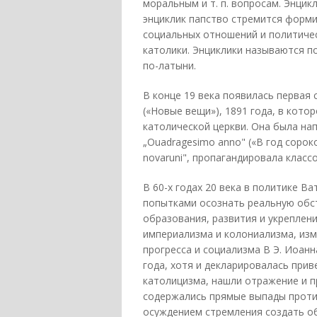
моральным и т. п. вопросам. Энци
энциклик папство стремится форми
социальных отношений и политичес
католики. Энциклики называются п
по-латыни.
В конце 19 века появилась первая 
(«Новые вещи»), 1891 года, в кот
католической церкви. Она была на
„Ouadragesimo anno" («В год сорок
novaruni", пропагандировала класс
В 60-х годах 20 века в политике В
попытками осознать реальную обст
образования, развития и укреплен
империализма и колониализма, изм
прогресса и социализма В Э. Иоанна 
года, хотя и декларировалась пр
католицизма, нашли отражение и п
содержались прямые выпады проти
осуждением стремления создать о