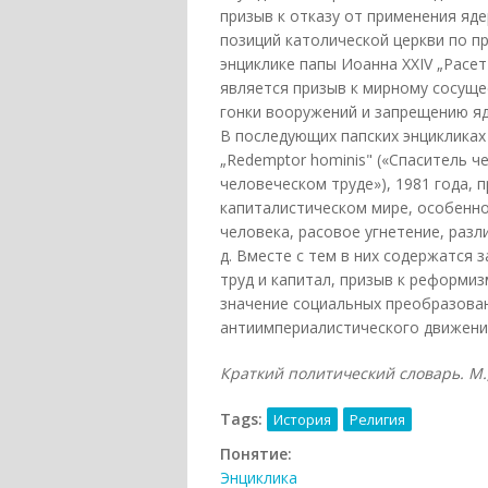
призыв к отказу от применения яд
позиций католической церкви по п
энциклике папы Иоанна XXIV „Расет i
является призыв к мирному сосуще
гонки вооружений и запрещению яд
В последующих папских энцикликах „
„Redemptor hominis" («Спаситель че
человеческом труде»), 1981 года,
капиталистическом мире, особенно
человека, расовое угнетение, раз
д. Вместе с тем в них содержатся
труд и капитал, призыв к реформи
значение социальных преобразова
антиимпериалистического движения
Краткий политический словарь. М., 
Tags:
История
Религия
Понятие:
Энциклика