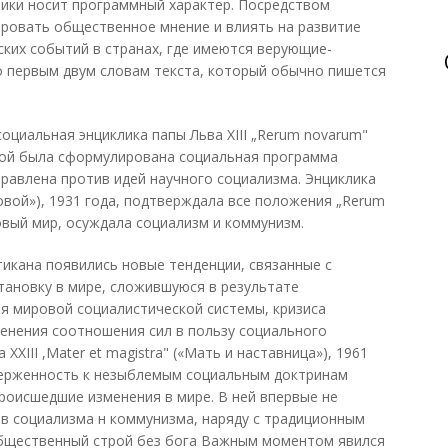
клики носит программный характер. Посредством
ровать общественное мнение и влиять на развитие
ких событий в странах, где имеются верующие-
о первым двум словам текста, который обычно пишется
социальная энциклика папы Льва XIII „Rerum novarum"
орой была сформулирована социальная программа
правлена против идей научного социализма. Энциклика
овой»), 1931 года, подтверждала все положения „Rerum
овый мир, осуждала социализм и коммунизм.
атикана появились новые тенденции, связанные с
ановку в мире, сложившуюся в результате
ия мировой социалистической системы, кризиса
енения соотношения сил в пользу социального
XXIII ,Mater et magistra" («Мать и наставница»), 1961
иверженность к незыблемым социальным доктринам
роисшедшие изменения в мире. В ней впервые не
в социализма н коммунизма, наряду с традиционным
бщественный строй без бога Важным моментом явился