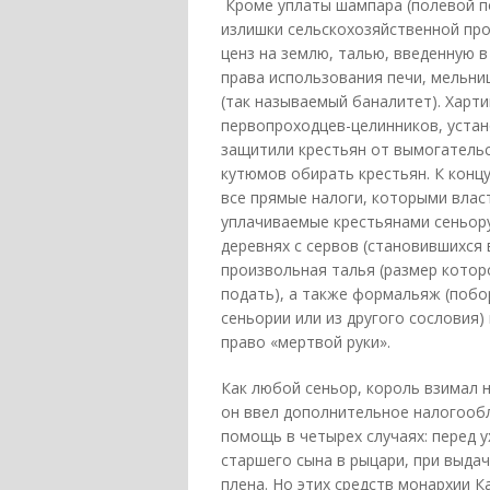
Кроме уплаты шампара (полевой п
излишки сельскохозяйственной пр
ценз на землю, талью, введенную в
права использования печи, мельни
(так называемый баналитет). Харти
первопроходцев-целинников, устан
защитили крестьян от вымогатель
кутюмов обирать крестьян. К конц
все прямые налоги, которыми власт
уплачиваемые крестьянами сеньору
деревнях с сервов (становившихся
произвольная талья (размер котор
подать), а также формальяж (побор
сеньории или из другого сословия)
право «мертвой руки».
Как любой сеньор, король взимал на
он ввел дополнительное налогооб
помощь в четырех случаях: перед 
старшего сына в рыцари, при выда
плена. Но этих средств монархии К