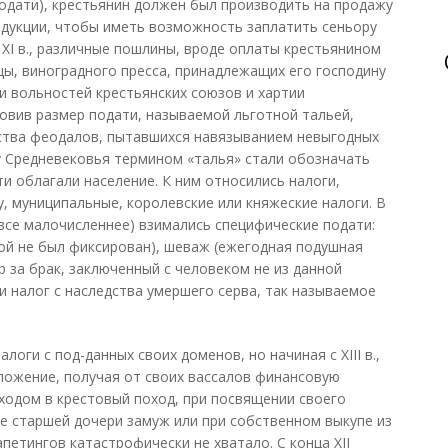
одати), крестьянин должен был производить на продажу
одукции, чтобы иметь возможность заплатить сеньору
 XI в., различные пошлины, вроде оплаты крестьянином
цы, виноградного пресса, принадлежащих его господину
и вольностей крестьянских союзов и хартии
овив размер подати, называемой льготной тальей,
ства феодалов, пытавшихся навязыванием невыгодных
у Средневековья термином «талья» стали обозначать
и облагали население. К ним относились налоги,
, муниципальные, королевские или княжеские налоги. В
 все малочисленнее) взимались специфические подати:
ой не был фиксирован), шеваж (ежегодная подушная
 за брак, заключенный с человеком не из данной
 и налог с наследства умершего серва, так называемое
логи с под-данных своих доменов, но начиная с XIII в.,
ложение, получая от своих вассалов финансовую
уходом в крестовый поход, при посвящении своего
че старшей дочери замуж или при собственном выкупе из
апетингов катастрофически не хватало. С конца XII