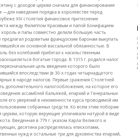
сятину с доходов церкви сначала для финансирования
м —для наведения порядка в королевстве перед
рубеже XIV столетия финансовое притеснение
ликта между Филиппом Красивым и папой Бонифацием
ия король и папы совместно делили большую часть
е предлагал родовитым французским баронам выкупать
лявшейся их основной вассальной обязанностью. В
оль без колебаний прибегал к насильственным
аскошелиться богатые города. В 1315 г. родился налог
, первоначальная цель введения которого было
тившийся впоследствии (в 30-х годах четырнадцатого
лярных в народе налогов. Первые сражения Столетней
ть дополнительного налогообложения, на которое его
роведения ассамблей бальяжей, епархий и Генеральных
оля его уверений в неизменности курса проводимой им
пользовании собранных средств. Ко всем этим поборам
я церкви, которую верующие уплачивали натурой в виде
кота. Введенная в 779 г. указом Карла Великого и
рующих, десятина распределялась епископами,
твенных нужд и остальные три для духовенства епархий,