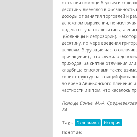
оказания помощи бедным и содержа
десятины вменялся в обязанность 
доходы от занятия торговлей и рем
денежном выражении, не исключая
ордена от уплаты десятины, а еп
(больницы и лепрозории). Некотор
десятину, по мере введения григо
церквям. Верующие часто оплачива
причащение) , что служило дополн
приходов. За снятие отлучения ил
кладбища епископами также взимали
своих структур настоящий фискал
во время Авиньонского пленения и
частности и в том, что касалось п
Поло де Бонье, М.-А. Средневековая
84.
Tags:
Экономика
История
Понятие: