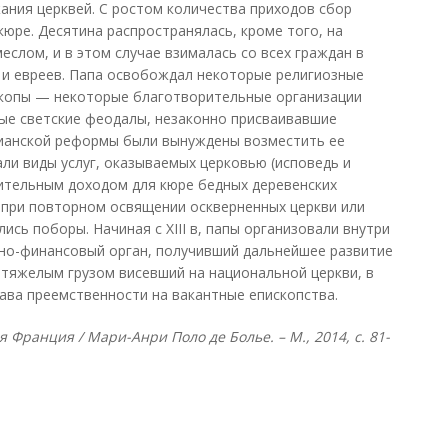
ния церквей. С ростом количества приходов сбор
кюре. Десятина распространялась, кроме того, на
еслом, и в этом случае взималась со всех граждан в
 и евреев. Папа освобождал некоторые религиозные
ископы — некоторые благотворительные организации
ые светские феодалы, незаконно присваивавшие
рианской реформы были вынуждены возместить ее
ли виды услуг, оказываемых церковью (исповедь и
ительным доходом для кюре бедных деревенских
и при повторном освящении оскверненных церкви или
сь поборы. Начиная с XIII в, папы организовали внутри
ьно-финансовый орган, получивший дальнейшее развитие
 тяжелым грузом висевший на национальной церкви, в
рава преемственности на вакантные епископства.
 Франция / Мари-Анри Поло де Болье. – М., 2014, с. 81-