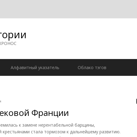
гории
 ХРОНОС
Алфавитный указатель
Облако тэгов
и
вековой Франции
ремилась к замене нерентабельной барщины,
й крестьянами стала тормозом к дальнейшему развитию.