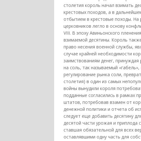
столетия король начал взимать де
крестовых походов, а в дальнейше
отбытием в крестовые походы. На 
церковников легло в основу конф
VIII. В эпоху Авиньонского пленен
взимаемой десятины. Король такж
право несения военной службы, яв
случае крайней необходимости кор
заимствованиям денег, принуждая р
на соль, так называемый «габель»
регулирование рынка соли, превра
столетия) в один из самых непопу
войны вынудили короля потребова
подданные согласились в рамках п
штатов, потребовав взамен от кор
денежной политики и отчета об ис
следует еще добавить десятину дл
десятой части урожая и приплода с
ставшая обязательной для всех ве
оставлявшими одну часть для собс