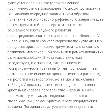
факт установления некоторой временной
протяженности от Воплощения Господня до момента
составления очередной записи. Таким образом,
появление нового историографического жанра следует
рассматривать в более широком контексте
социального и культурного развития
раннесредневекового континентального общества. VII
и, особенно, VIII веков характеризовались углублением
процессов христианизации, триумфом культа святых,
развитием мемориальной практики в рамках локальных
религиозных общин. В кодексах с анналами
соседствуют, в основном, так называемые
компутистические трактаты (от лат. computus — так
назывались сочинения по хронологическим расчетам),
некрологи и мартирологии, но также и пасхальные
таблицы. С помощью этих текстов церковь активно
христианизировала пространство и время. Анналы
отражают ту же самую тенденцию и являются
своеобразной формой христианского упорядочения
времени. Погодная структура анналов задавалась