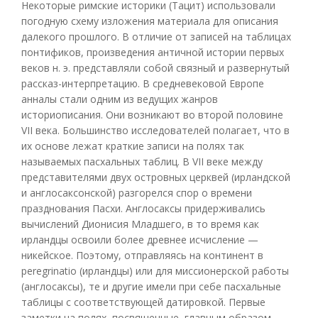
Некоторые римские историки (Тацит) использовали
погодную схему изложения материала для описания
далекого прошлого. В отличие от записей на таблицах
понтификов, произведения античной истории первых
веков н. э. представляли собой связный и развернутый
рассказ-интерпретацию. В средневековой Европе
анналы стали одним из ведущих жанров
историописания. Они возникают во второй половине
VII века. Большинство исследователей полагает, что в
их основе лежат краткие записи на полях так
называемых пасхальных таблиц. В VII веке между
представителями двух островных церквей (ирландской
и англосаксонской) разгорелся спор о времени
празднования Пасхи. Англосаксы придерживались
вычислений Дионисия Младшего, в то время как
ирландцы освоили более древнее исчисление —
никейское. Поэтому, отправляясь на континент в
peregrinatio (ирландцы) или для миссионерской работы
(англосаксы), те и другие имели при себе пасхальные
таблицы с соответствующей датировкой. Первые
заметки на полях, посвященные, главным образом,