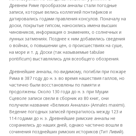
Древнем Риме прообразом анналы стали погодные
записи, которые велись коллегией понтификов и
датировались годами правления консулов. Поначалу на
доски, покрытые гипсом, наносились имена высших
чиновников, информация о знамениях, о солнечных и
лунных затмениях. Позднее к ним добавились сведения
о войнах, о повышении цен, о происшествиях на суше,
на море и т. д. Доски (так называемые tabulae
pontificum) выставлялись для всеобщего обозрения.
Древнейшие анналы, по-видимому, погибли при пожаре
Рима в 387 году до н. э. во время нашествия галлов, но
частично были восстановлены по памяти и
продолжены. Около 130 года до н. э. при Муции
Сцеволе записи свели в сборник из 80 книг, они
получили название «Великих Анналах» (Annales maximi).
Ведение погодных записей прекратилось между 123 и
114 годами до н. э. Древнейшие римские анналы не
сохранились до наших дней, однако частично вошли в
сочинения позднейших римских историков (Тит Ливий).