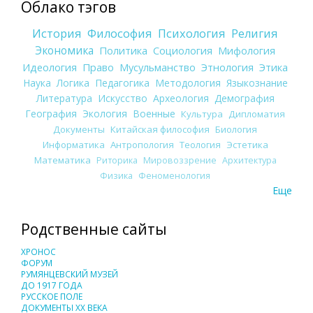
Облако тэгов
История
Философия
Психология
Религия
Экономика
Политика
Социология
Мифология
Идеология
Право
Мусульманство
Этнология
Этика
Наука
Логика
Педагогика
Методология
Языкознание
Литература
Искусство
Археология
Демография
География
Экология
Военные
Культура
Дипломатия
Документы
Китайская философия
Биология
Информатика
Антропология
Теология
Эстетика
Математика
Риторика
Мировоззрение
Архитектура
Физика
Феноменология
Еще
Родственные сайты
ХРОНОС
ФОРУМ
РУМЯНЦЕВСКИЙ МУЗЕЙ
ДО 1917 ГОДА
РУССКОЕ ПОЛЕ
ДОКУМЕНТЫ XX ВЕКА