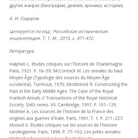
других жанрах (биографии, деяния, хроники, истории).
А. И. Сидоров.
Цитируется по изд.: Российская историческая
энциклопедия. Т. 1. М
., 2015, с
. 471-472.
Литература:
Halphen L. Etudes critiques sur l`histoire de Charlemagne.
Paris, 1921. P. 16–59; McCormick M. Les annales du haut
Moyen Âge (Typologie des sources du Moyen Âge
occidental). Turnhout, 1975; McKitterick R. Constructing the
Past in the Early Middle Ages: The Case of the Royal
Frankish Annals // Transactions of the Royal Historical
Society. Sixth series. VII. Cambridge, 1997. P. 101–129;
Molinier A. Les sources de l`histoire de la France des
origines aux guerres d`Italie. Paris, 1901. T. 1. P. 211–227;
Monod G. Études critiques sur les sources de l`histoire
carolingienne. Paris, 1898. P. 77–102; Les petits annales;