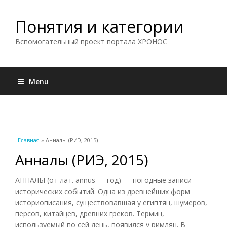
Понятия и категории
Вспомогательный проект портала ХРОНОС
Menu
Вы здесь
Главная
» Анналы (РИЭ, 2015)
Анналы (РИЭ, 2015)
АННАЛЫ (от лат. annus — год) — погодные записи
исторических событий. Одна из древнейших форм
историописания, существовавшая у египтян, шумеров,
персов, китайцев, древних греков. Термин,
используемый по сей день, появился у римлян. В