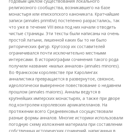
годовым циклом существования локального
религиозного сообщества, возникавшего на базе
монастыря или епископского канониката. Кратчайшие
записи (annales primitivi) постепенно разрастались, так
что уже в течение VIII века под них начали отводить
чистые страницы. Эти тексты были написаны на очень
простой латыни, лишенной каких бы то ни было
риторических фигур. Кругозор их составителей
ограничивался почти исключительно местными
интересами. В историографии сочинения такого рода
получили название «малых анналов» (annales minores).
Во Франкском королевстве при Каролингах
анналистика превращается в развернутое, связное,
идеологически выверенное повествование о недавнем
прошлом (annales maiores). Анналы ведутся в
крупнейших имперских монастырях, а также при дворе
под контролем королевских архикапелланов. На
протяжении всего Средневековья сосуществовали
разные формы анналов. Многие историки использовали
погодную схему изложения материала при составлении
собственных исторических сочинений, написанных в