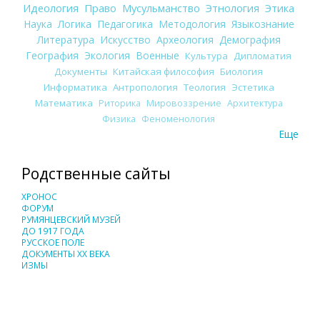
Идеология
Право
Мусульманство
Этнология
Этика
Наука
Логика
Педагогика
Методология
Языкознание
Литература
Искусство
Археология
Демография
География
Экология
Военные
Культура
Дипломатия
Документы
Китайская философия
Биология
Информатика
Антропология
Теология
Эстетика
Математика
Риторика
Мировоззрение
Архитектура
Физика
Феноменология
Еще
Родственные сайты
ХРОНОС
ФОРУМ
РУМЯНЦЕВСКИЙ МУЗЕЙ
ДО 1917 ГОДА
РУССКОЕ ПОЛЕ
ДОКУМЕНТЫ XX ВЕКА
ИЗМЫ