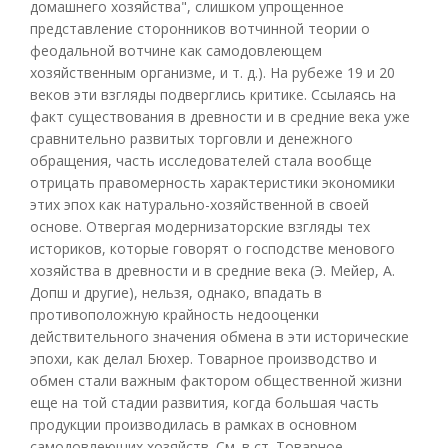
домашнего хозяйства", слишком упрощенное
представление сторонников вотчинной теории о
феодальной вотчине как самодовлеющем
хозяйственным организме, и т. д.). На рубеже 19 и 20
веков эти взгляды подверглись критике. Ссылаясь на
факт существования в древности и в средние века уже
сравнительно развитых торговли и денежного
обращения, часть исследователей стала вообще
отрицать правомерность характеристики экономики
этих эпох как натурально-хозяйственной в своей
основе. Отвергая модернизаторские взгляды тех
историков, которые говорят о господстве менового
хозяйства в древности и в средние века (Э. Мейер, А.
Допш и другие), нельзя, однако, впадать в
противоположную крайность недооценки
действительного значения обмена в эти исторические
эпохи, как делал Бюхер. Товарное производство и
обмен стали важным фактором общественной жизни
еще на той стадии развития, когда большая часть
продукции производилась в рамках в основном
самодовлеющих хозяйств. См. в ст. Товарное