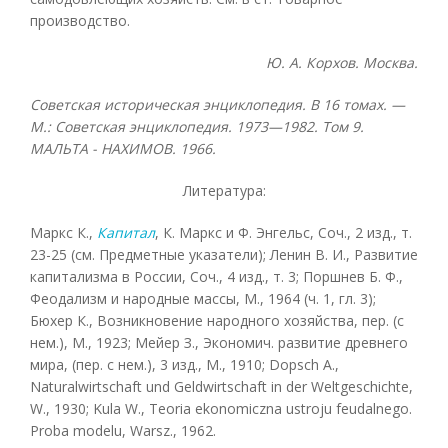
производство.
Ю. А. Корхов. Москва.
Советская историческая энциклопедия. В 16 томах. —
М.: Советская энциклопедия. 1973—1982. Том 9.
МАЛЬТА - НАХИМОВ. 1966.
Литература:
Маркс К.,
Капитал
, К. Маркс и Ф. Энгельс, Соч., 2 изд., т.
23-25 (см. Предметные указатели); Ленин В. И., Развитие
капитализма в России, Соч., 4 изд., т. 3; Поршнев Б. Ф.,
Феодализм и народные массы, М., 1964 (ч. 1, гл. 3);
Бюхер К., Возникновение народного хозяйства, пер. (с
нем.), М., 1923; Мейер З., Экономич. развитие древнего
мира, (пер. с нем.), 3 изд., М., 1910; Dopsch A.,
Naturalwirtschaft und Geldwirtschaft in der Weltgeschichte,
W., 1930; Kula W., Teoria ekonomiczna ustroju feudalnego.
Proba modelu, Warsz., 1962.