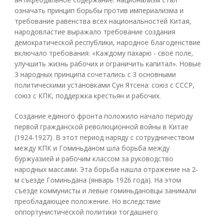
означать принцип борьбы против империализма и
требование равенства всех национальностей Китая,
народовластие выражало требование создания
демократической республики, народное благоденствие
включало требования: «Каждому пахарю - своё поле,
улучшить жизнь рабочих и ограничить капитал». Новые
3 народных принципа сочетались с 3 основными
политическими установками Сун Ятсена: союз с СССР,
союз с КПК, поддержка крестьян и рабочих.
Создание единого фронта положило начало периоду
первой гражданской революционной войны в Китае
(1924-1927). В этот период наряду с сотрудничеством
между КПК и Гоминьданом шла борьба между
буржуазией и рабочим классом за руководство
народных массами. Эта борьба нашла отражение на 2-
м съезде Гоминьдана (январь 1926 года). На этом
съезде коммунисты и левые гоминьдановцы занимали
преобладающее положение. Но вследствие
оппортунистической политики тогдашнего