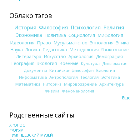
Облако тэгов
История
Философия
Психология
Религия
Экономика
Политика
Социология
Мифология
Идеология
Право
Мусульманство
Этнология
Этика
Наука
Логика
Педагогика
Методология
Языкознание
Литература
Искусство
Археология
Демография
География
Экология
Военные
Культура
Дипломатия
Документы
Китайская философия
Биология
Информатика
Антропология
Теология
Эстетика
Математика
Риторика
Мировоззрение
Архитектура
Физика
Феноменология
Еще
Родственные сайты
ХРОНОС
ФОРУМ
РУМЯНЦЕВСКИЙ МУЗЕЙ