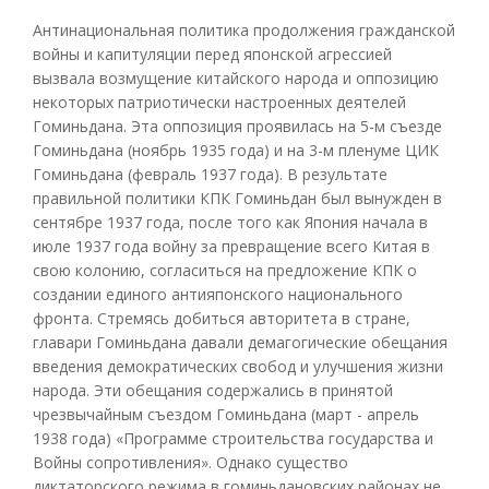
Антинациональная политика продолжения гражданской
войны и капитуляции перед японской агрессией
вызвала возмущение китайского народа и оппозицию
некоторых патриотически настроенных деятелей
Гоминьдана. Эта оппозиция проявилась на 5-м съезде
Гоминьдана (ноябрь 1935 года) и на 3-м пленуме ЦИК
Гоминьдана (февраль 1937 года). В результате
правильной политики КПК Гоминьдан был вынужден в
сентябре 1937 года, после того как Япония начала в
июле 1937 года войну за превращение всего Китая в
свою колонию, согласиться на предложение КПК о
создании единого антияпонского национального
фронта. Стремясь добиться авторитета в стране,
главари Гоминьдана давали демагогические обещания
введения демократических свобод и улучшения жизни
народа. Эти обещания содержались в принятой
чрезвычайным съездом Гоминьдана (март - апрель
1938 года) «Программе строительства государства и
Войны сопротивления». Однако существо
диктаторского режима в гоминьдановских районах не