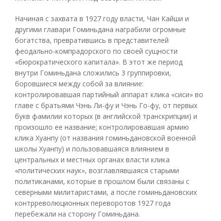
Начиная с захвата в 1927 году власти, Чан Кайши и
другими главари Гоминьдана награбили огромные
богатства, превратившись в представителей
феодально-компрадорского по своей сущности
«бюрократического капитала». В этот же период
внутри Гоминьдана сложились 3 группировки,
боровшиеся между собой за влияние:
контролировавшая партийный аппарат клика «сиси» во
главе с братьями Чэнь Ли-фу и Чэнь Го-фу, от первых
букв фамилии которых (в английской транскрипции) и
произошло ее название; контролировавшая армию
клика Хуанпу (от названия гоминьдановской военной
школы Хуанпу) и пользовавшаяся влиянием в
центральных и местных органах власти клика
«политических наук», возглавлявшаяся старыми
политиканами, которые в прошлом были связаны с
северными милитаристами, а после гоминьдановских
контрреволюционных переворотов 1927 года
перебежали на сторону Гоминьдана.