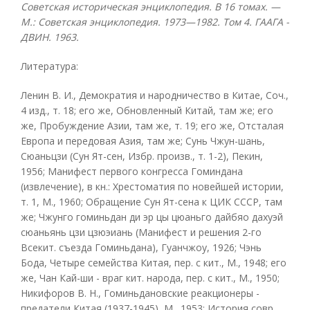
Советская историческая энциклопедия. В 16 томах. —
М.: Советская энциклопедия. 1973—1982. Том 4. ГААГА -
ДВИН. 1963.
Литература:
Ленин В. И., Демократия и народничество в Китае, Соч.,
4 изд., т. 18; его же, Обновленный Китай, там же; его
же, Пробуждение Азии, там же, т. 19; его же, Отсталая
Европа и передовая Азия, там же; Сунь Чжун-шань,
Сюаньцзи (Сун Ят-сен, Избр. произв., т. 1-2), Пекин,
1956; Манифест первого конгресса Гоминдана
(извлечение), в кн.: Хрестоматия по новейшей истории,
т. 1, М., 1960; Обращение Сун Ят-сена к ЦИК СССР, там
же; Чжунго гоминьдан ди эр цы цюаньго дайбяо дахуэй
сюаньянь цзи цзюэиань (Манифест и решения 2-го
Всекит. съезда Гоминьдана), Гуанчжоу, 1926; Чэнь
Бода, Четыре семейства Китая, пер. с кит., М., 1948; его
же, Чан Кай-ши - враг кит. народа, пер. с кит., М., 1950;
Никифоров В. Н., Гоминьдановские реакционеры -
предатели Китая (1937-1945), М., 1953; История совр.