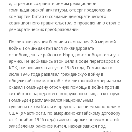
и, стремясь сохранить режим реакционной
гоминьдановской диктатуры, отверг предложения
компартии Китая о создании демократического
коалиционного правительства, о проведении в стране
демократических преобразований.
После капитуляции Японии и окончания 2-й мировой
войны Гоминьдан пытался ликвидировать
освобожденные районы и Народно-освободительную
армию. Не добившись этой цели в ходе переговоров с
КПК, начавшихся в августе 1945 года, Гоминьдан в
июле 1946 года развязал гражданскую войну в
общекитайском масштабе. Американский империализм
оказал Гоминьдану огромную помощь в войне против
китайского народа и его вооруженных сил, за которую
Гоминьдан расплачивался национальным
суверенитетом Китая и предоставлением монополиям
США (в частности, по американо-китайскому договору
от 4 ноября 1946 года) самых широких возможностей
закабаления районов Китая, находившихся под