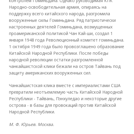
контролем Гоминьдана. Однако руководимая КПК
Народно-освободительная армия, опираясь на
поддержку всего китайского народа, разгромила
вооруженные силы Гоминьдана. Ряд патриотически
настроенных деятелей Гоминьдана, возмущенных
проамериканской политикой Чан Кай-ши, создал 1
января 1948 года Революционный комитет гоминьдана.
1 октября 1949 года было провозглашено образование
Китайской Народной Республики. После победы
народной революции остатки разгромленной
чанкайшистской клики бежали на остров Тайвань под
защиту американских вооруженных сил.
Чанкайшистская клика вместе с империалистами США
превратили неотъемлемую часть Китайской Народной
Республики - Тайвань, Пэнхуледао и некоторые другие
острова - в базы для провокаций против Китайской
Народной Республики.
М. Ф. Юрьев. Москва.