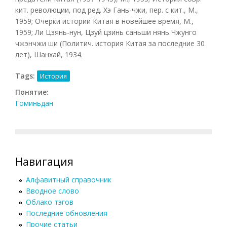
кит. революции, под ред. Хэ Гань-чжи, пер. с кит., М.,
1959; Очерки истории Китая в новейшее время, М.,
1959; Ли Цзянь-нун, Цзуй цзинь саньши нянь Чжунго
чжэнчжи ши (Политич. история Китая за последние 30
лет), Шанхай, 1934.
Tags:
История
Понятие:
Гоминьдан
Навигация
Алфавитный справочник
Вводное слово
Облако тэгов
Последние обновления
Прочие статьи