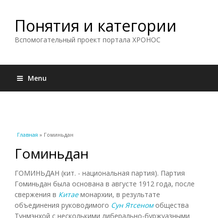
Понятия и категории
Вспомогательный проект портала ХРОНОС
Menu
Вы здесь
Главная
» Гоминьдан
Гоминьдан
ГОМИНЬДАН (кит. - национальная партия). Партия
Гоминьдан была основана в августе 1912 года, после
свержения в
Китае
монархии, в результате
объединения руководимого
Сун Ятсеном
общества
Тунмэнхой с несколькими либерально-буржуазными