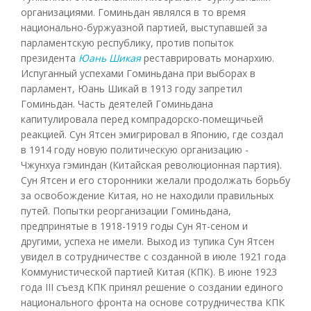
организациями. Гоминьдан являлся в то время
национально-буржуазной партией, выступавшей за
парламентскую республику, против попыток
президента
Юань Шикая
реставрировать монархию.
Испуганный успехами Гоминьдана при выборах в
парламент, Юань Шикай в 1913 году запретил
Гоминьдан. Часть деятелей Гоминьдана
капитулировала перед компрадорско-помещичьей
реакцией. Сун Ятсен эмигрировал в Японию, где создал
в 1914 году новую политическую организацию -
Чжунхуа гэминдан (Китайская революционная партия).
Сун Ятсен и его сторонники желали продолжать борьбу
за освобождение Китая, но не находили правильных
путей. Попытки реорганизации Гоминьдана,
предпринятые в 1918-1919 годы Сун Ят-сеном и
другими, успеха не имели. Выход из тупика Сун Ятсен
увидел в сотрудничестве с созданной в июле 1921 года
Коммунистической партией Китая (КПК). В июне 1923
года III съезд КПК принял решение о создании единого
национального фронта на основе сотрудничества КПК