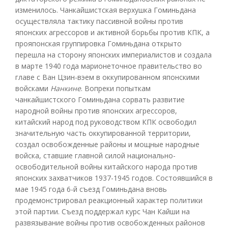
изменилось. Чанкайшистская верхушка Гоминьдана
осуществляла тактику пассивной войны против
японских агрессоров и активной борьбы против КПК, а
прояпонская группировка Гоминьдана открыто
перешла на сторону японских империалистов и создала
в марте 1940 года марионеточное правительство во
главе с Ван Цзин-вэем в оккупированном японскими
войсками
Нанкине
. Вопреки попыткам
чанкайшистского Гоминьдана сорвать развитие
народной войны против японских агрессоров,
китайский народ под руководством КПК освободил
значительную часть оккупированной территории,
создал освобожденные районы и мощные народные
войска, ставшие главной силой национально-
освободительной войны китайского народа против
японских захватчиков 1937-1945 годов. Состоявшийся в
мае 1945 года 6-й съезд Гоминьдана вновь
продемонстрировал реакционный характер политики
этой партии. Съезд поддержал курс Чан Кайши на
развязывание войны против освобожденных районов