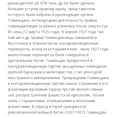
руководителя ЦК КПК Чэнь Ду-сю были сделаны
большие уступки правому крылу, представители
которого были избраны в руководящие органы
Гоминьдана. Антинародная деятельность правых
гоминьдановцев особенно усилилась после смерти Сун
Ят-сена (12 марта 1925 года). В апреле 1927 года Чан
Кай-ши и др. правые гоминьдановцы совершили в
Восточном и Южном Китае контрреволюционные
перевороты, вслед за которыми в мае - июле 1927 года
аналогичные перевороты были совершены в
Центральном Китае. Гоминьдан превратился в
контрреволюционную партию феодальных помещиков,
крупной буржуазии и милитаристов, стал агентурой
иностранного империализма. Превращение Гоминьдана
в контрреволюционную партию нашло отражение в его
фашизации (кровавый террор против прогрессивных
сил, распространение фашистской идеологии, тесная
связь с германскими, итальянскими и японскими
фашистами). В период второй гражданской
революционной войны в Китае (1927-1937) Гоминьдан,