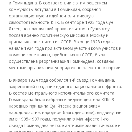
и Гоминьдана. В соответствии с этим решением
коммунисты вступали в Гоминьдан, сохраняя
организационную и идейно-политическую
самостоятельность КПК. В сентябре 1923 года Сун
Ятсен, возглавлявший правительство в Гуанчжоу,
послал военно-политическую миссию в Москву и
пригласил советников из СССР. В конце 1923 года -
начале 1924 года при активном участии коммунистов и
помощи советников, прибывших из СССР, была
осуществлена реорганизация Гоминьдана, созданы
местные организации, упорядочено членство в партии.
В январе 1924 года собрался 1-й съезд Гоминьдана,
закрепивший создание единого национального фронта.
В состав Центрального исполнительного комитета
Гоминьдана были избраны и видные деятели КПК. 3
народных принципа Сун Ятсена (национализм,
народовластие, народное благоденствие), выдвинутые
им в 1905-1907 годы, получили в Манифесте 1-го
съезда Гоминьдана четкое антиимпериалистическое и
антифеодальное содержание: национализм стал