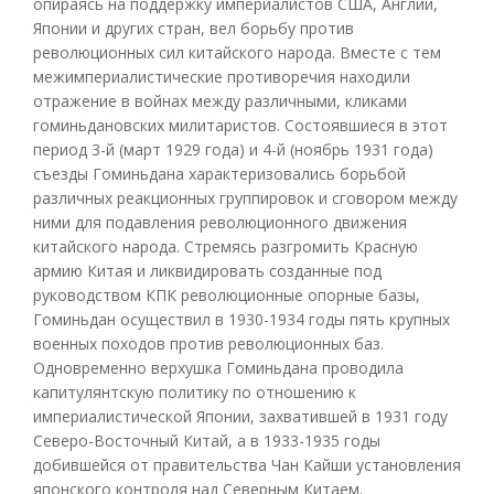
опираясь на поддержку империалистов США, Англии,
Японии и других стран, вел борьбу против
революционных сил китайского народа. Вместе с тем
межимпериалистические противоречия находили
отражение в войнах между различными, кликами
гоминьдановских милитаристов. Состоявшиеся в этот
период 3-й (март 1929 года) и 4-й (ноябрь 1931 года)
съезды Гоминьдана характеризовались борьбой
различных реакционных группировок и сговором между
ними для подавления революционного движения
китайского народа. Стремясь разгромить Красную
армию Китая и ликвидировать созданные под
руководством КПК революционные опорные базы,
Гоминьдан осуществил в 1930-1934 годы пять крупных
военных походов против революционных баз.
Одновременно верхушка Гоминьдана проводила
капитулянтскую политику по отношению к
империалистической Японии, захватившей в 1931 году
Северо-Восточный Китай, а в 1933-1935 годы
добившейся от правительства Чан Кайши установления
японского контроля над Северным Китаем.