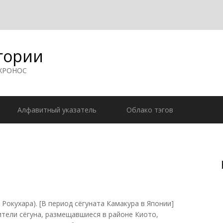
гории
 ХРОНОС
Алфавитный указатель
Облако тэгов
окухара). [В период сёгуната Камакура в Японии]
ители сёгуна, размещавшиеся в районе Киото,