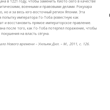
ана в 1221 году, чтобы заменить Киото сюго в качестве
итическими, военными и правовыми делами. Рокухара
о, но и за весь юго-восточный регион Японии. Эта
а попытку императора Го-Тоба (известную как
нат и восстановить прямое императорское правление.
ана после того, как Го-Тоба потерпел поражение, чтобы
покушения на власть сёгуна.
ло Нового времени – Уильям Дил. – М., 2011, с. 126.