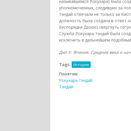
называвшемся Рокухара) была созд
уполномоченных, следивших за пол
тэндай отвечали не только за Киот
должность была создана в ответ н
Беспорядки Дзокю) свергнуть сёгу
Служба Рокухара тэндай была созд
исключить в дальнейшем подобные 
Дил У. Япония. Средние века и нача
Tags:
История
Понятие:
Рокухара тэндай
Тэндай