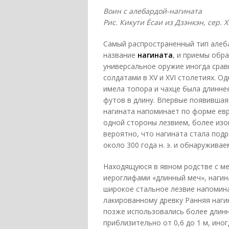
Воин с алебардой-нагината
Рис. Кикути Ёсаи из Дзэнкэн, сер. X
Самый распространенный тип алеба
название
нагината
, и приемы обр
универсальное оружие иногда срав
солдатами в XV и XVI столетиях. О
имела топора и чахце была длинне
футов в длину. Впервые появившая
нагината напоминает по форме евр
одной стороны лезвием, более изо
вероятно, что нагината стала под
около 300 года н. э. и обнаружива
Находящуюся в явном родстве с м
иероглифами «длинный меч», нагин
широкое стальное лезвие напомина
лакированному древку Ранняя наги
позже использовались более длинн
приблизительно от 0,6 до 1 м, ино