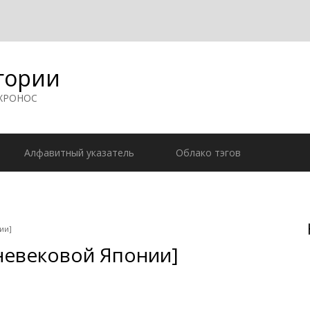
гории
 ХРОНОС
Алфавитный указатель
Облако тэгов
ии]
невековой Японии]