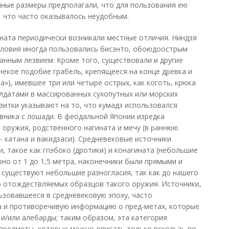
омные размеры предполагали, что для пользования ею
 что часто оказывалось неудобным.
ината периодически возникали местные отличия. Ниндзя
словия иногда пользовались бисэнто, обоюдоострым
анным лезвием. Кроме того, существовали и другие
некое подобие грабель, крепящееся на конце древка и
»), имевшее три или четыре острых, как коготь, крюка
лдатами в массированных сухопутных или морских
витки указывают на то, что кумадэ использовался
вника с лошади. В феодальной Японии изредка
 оружия, родственного нагината и мечу (в раннюю
 - катана и вакидзаси). Средневековые источники
 такое как гпэбоко (дротики) и конагината (небольшие
рно от 1 до 1,5 метра, наконечники были прямыми и
 существуют небольшие разногласия, так как до нашего
о отождествляемых образцов такого оружия. Источники,
зовавшееся в средневековую эпоху, часто
а и противоречивую информацию о пред-метах, которые
и/или алебарды; таким образом, эта категория
предметы, которые можно описать только вскользь по