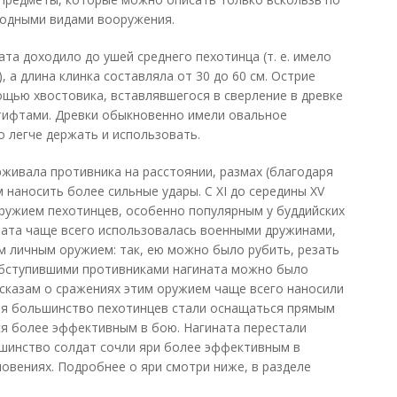
родными видами вооружения.
та доходило до ушей среднего пехотинца (т. е. имело
 а длина клинка составляла от 30 до 60 см. Острие
ощью хвостовика, вставлявшегося в сверление в древке
тифтами. Древки обыкновенно имели овальное
о легче держать и использовать.
рживала противника на расстоянии, размах (благодаря
 наносить более сильные удары. С XI до середины XV
ружием пехотинцев, особенно популярным у буддийских
ината чаще всего использовалась военными дружинами,
 личным оружием: так, ею можно было рубить, резать
 обступившими противниками нагината можно было
ссказам о сражениях этим оружием чаще всего наносили
тия большинство пехотинцев стали оснащаться прямым
ся более эффективным в бою. Нагината перестали
ьшинство солдат сочли яри более эффективным в
вениях. Подробнее о яри смотри ниже, в разделе