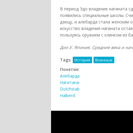
В период Эдо владение нагината 
появились специальные школы. Счи
дзюцу, и алебарда стала женским о
искусство владения нагината оста
пользуясь оружием с клинком из б
Дил У. Япония. Средние века и нача
Tags:
История
Военные
Понятие:
Алебарда
Нагитана
Dolchstab
Halberd