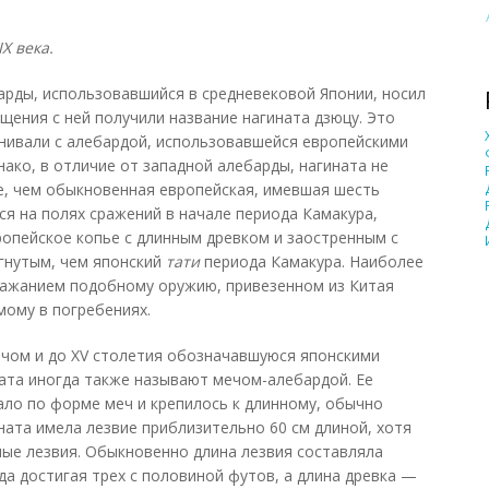
IX века.
рды, использовавшийся в средневековой Японии, носил
ащения с ней получили название нагината дзюцу. Это
нивали с алебардой, использовавшейся европейскими
днако, в отличие от западной алебарды, нагината не
е, чем обыкновенная европейская, имевшая шесть
ся на полях сражений в начале периода Камакура,
опейское копье с длинным древком и заостренным с
гнутым, чем японский
тати
периода Камакура. Наиболее
ражанием подобному оружию, привезенном из Китая
емому в погребениях.
ечом и до XV столетия обозначавшуюся японскими
ата иногда также называют мечом-алебардой. Ее
ло по форме меч и крепилось к длинному, обычно
ната имела лезвие приблизительно 60 см длиной, хотя
ые лезвия. Обыкновенно длина лезвия составляла
гда достигая трех с половиной футов, а длина древка —