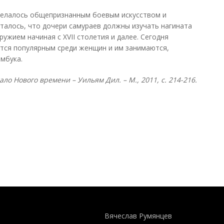
сделалось общепризнанным боевым искусством и
талось, что дочери самураев должны изучать нагината
ружием начиная с XVII столетия и далее. Сегодня
ется популярным среди женщин и им занимаются,
амбука.
ло Нового времени – Уильям Дил. – М., 2011, с. 214-216.
Понятия И Категории - Исторический Проект ХРОНОС
WEB-редактор
Вячеслав Румянцев