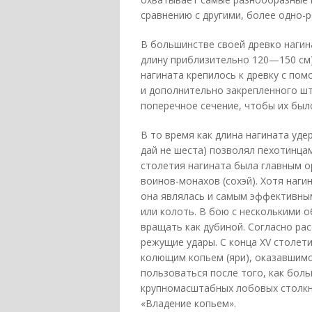
сравнению с другими, более одно-
В большинстве своей древко нагина
длину приблизительно 120—150 см),
нагината крепилось к древку с пом
и дополнительно закрепленного ш
поперечное сечение, чтобы их был
В то время как длина нагината уде
дай не шеста) позволял пехотинцам
столетия нагината была главным о
воинов-монахов (сохэй). Хотя наг
она являлась и самым эффективным
или колоть. В бою с несколькими
вращать как дубиной. Согласно ра
режущие удары. С конца XV столе
колющим копьем (яри), оказавшим
пользоваться после того, как бол
крупномасштабных лобовых столкно
«Владение копьем».