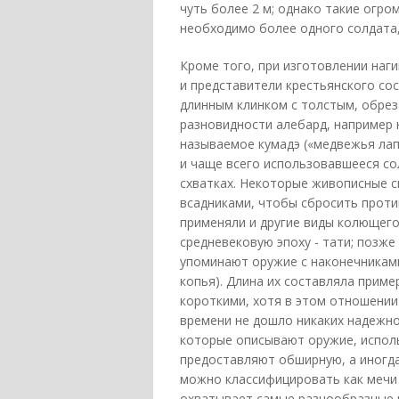
чуть более 2 м; однако такие огр
необходимо более одного солдата,
Кроме того, при изготовлении наг
и представители крестьянского со
длинным клинком с толстым, обрез
разновидности алебард, например 
называемое кумадэ («медвежья лапа
и чаще всего использовавшееся со
схватках. Некоторые живописные с
всадниками, чтобы сбросить проти
применяли и другие виды колющего
средневековую эпоху - тати; позже
упоминают оружие с наконечниками,
копья). Длина их составляла приме
короткими, хотя в этом отношении
времени не дошло никаких надежн
которые описывают оружие, исполь
предоставляют обширную, а иногд
можно классифицировать как мечи 
охватывает самые разнообразные 