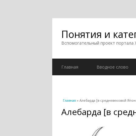
Понятия и кате
Вспомогательный проект портала
Главная
Вводное слово
Вы здесь
Главная
» Алебарда [в средневековой Япон
Алебарда [в сред