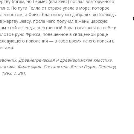
ертву богам, но Гермес (или Зевс) послал златорунного
пине. По пути Гелла от страха упала в море, которое
ллеспонтом, а Фрикс благополучно добрался до Колхиды
в жертву Зевсу, после чего получил в жены царскую
там этой легенды, жертвенный баран оказался на небе и
Золотое руно Фрикса, повешенное в священной роще
 следующего поколения — в свое время на его поиски в
автами.
равочник. Древнегреческая и древнеримская классика.
олитика. Философия. Составитель Бетти Редис. Перевод
1993, с. 281.