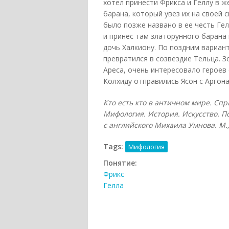
хотел принести Фрикса и Геллу в ж
барана, который увез их на своей с
было позже названо в ее честь Ге
и принес там златорунного барана 
дочь Халкиону. По поздним вариан
превратился в созвездие Тельца. 
Ареса, очень интересовало героев
Колхиду отправились Ясон с Аргон
Кто есть кто в античном мире. Сп
Мифология. История. Искусство. П
с английского Михаила Умнова. М., 
Tags:
Мифология
Понятие:
Фрикс
Гелла