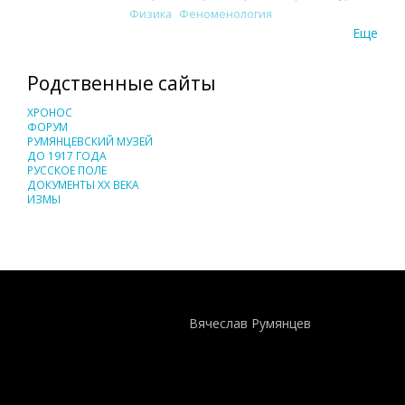
Физика
Феноменология
Еще
Родственные сайты
ХРОНОС
ФОРУМ
РУМЯНЦЕВСКИЙ МУЗЕЙ
ДО 1917 ГОДА
РУССКОЕ ПОЛЕ
ДОКУМЕНТЫ XX ВЕКА
ИЗМЫ
Понятия И Категории - Исторический Проект ХРОНОС
WEB-редактор
Вячеслав Румянцев