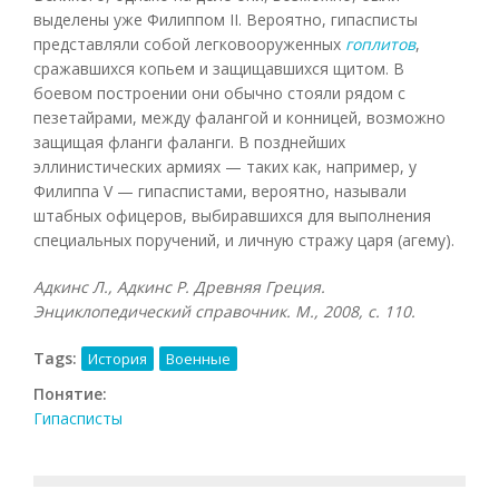
выделены уже Филиппом II. Вероятно, гипасписты
представляли собой легковооруженных
гоплитов
,
сражавшихся копьем и защищавшихся щитом. В
боевом построении они обычно стояли рядом с
пезетайрами, между фалангой и конницей, возможно
защищая фланги фаланги. В позднейших
эллинистических армиях — таких как, например, у
Филиппа V — гипаспистами, вероятно, называли
штабных офицеров, выбиравшихся для выполнения
специальных поручений, и личную стражу царя (агему).
Адкинс Л., Адкинс Р. Древняя Греция.
Энциклопедический справочник. М., 2008, с. 110.
Tags:
История
Военные
Понятие:
Гипасписты