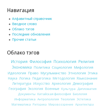
Навигация
Алфавитный справочник
Вводное слово
Облако тэгов
Последние обновления
Прочие статьи
Облако тэгов
История
Философия
Психология
Религия
Экономика
Политика
Социология
Мифология
Идеология
Право
Мусульманство
Этнология
Этика
Наука
Логика
Педагогика
Методология
Языкознание
Литература
Искусство
Археология
Демография
География
Экология
Военные
Культура
Дипломатия
Документы
Китайская философия
Биология
Информатика
Антропология
Теология
Эстетика
Математика
Риторика
Мировоззрение
Архитектура