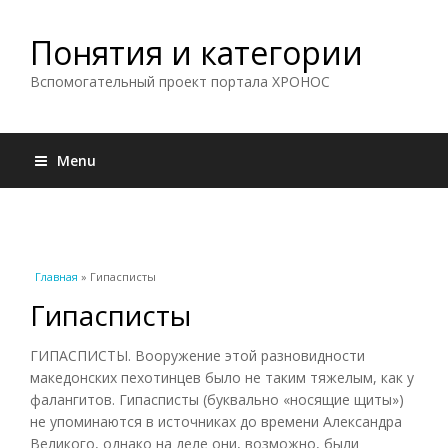
Понятия и категории
Вспомогательный проект портала ХРОНОС
Menu
Вы здесь
Главная
» Гипасписты
Гипасписты
ГИПАСПИСТЫ. Вооружение этой разновидности
македонских пехотинцев было не таким тяжелым, как у
фалангитов. Гипасписты (буквально «носящие щиты»)
не упоминаются в источниках до времени Александра
Великого, однако на деле они, возможно, были