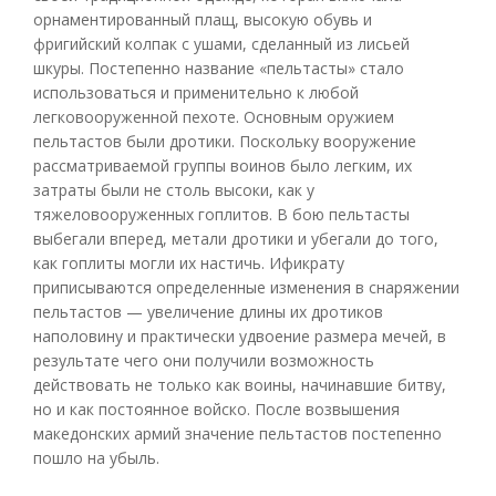
орнаментированный плащ, высокую обувь и
фригийский колпак с ушами, сделанный из лисьей
шкуры. Постепенно название «пельтасты» стало
использоваться и применительно к любой
легковооруженной пехоте. Основным оружием
пельтастов были дротики. Поскольку вооружение
рассматриваемой группы воинов было легким, их
затраты были не столь высоки, как у
тяжеловооруженных гоплитов. В бою пельтасты
выбегали вперед, метали дротики и убегали до того,
как гоплиты могли их настичь. Ификрату
приписываются определенные изменения в снаряжении
пельтастов — увеличение длины их дротиков
наполовину и практически удвоение размера мечей, в
результате чего они получили возможность
действовать не только как воины, начинавшие битву,
но и как постоянное войско. После возвышения
македонских армий значение пельтастов постепенно
пошло на убыль.