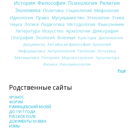
История
Философия
Психология
Религия
Экономика
Политика
Социология
Мифология
Идеология
Право
Мусульманство
Этнология
Этика
Наука
Логика
Педагогика
Методология
Языкознание
Литература
Искусство
Археология
Демография
География
Экология
Военные
Культура
Дипломатия
Документы
Китайская философия
Биология
Информатика
Антропология
Теология
Эстетика
Математика
Риторика
Мировоззрение
Архитектура
Физика
Феноменология
Еще
Родственные сайты
ХРОНОС
ФОРУМ
РУМЯНЦЕВСКИЙ МУЗЕЙ
ДО 1917 ГОДА
РУССКОЕ ПОЛЕ
ДОКУМЕНТЫ XX ВЕКА
ИЗМЫ