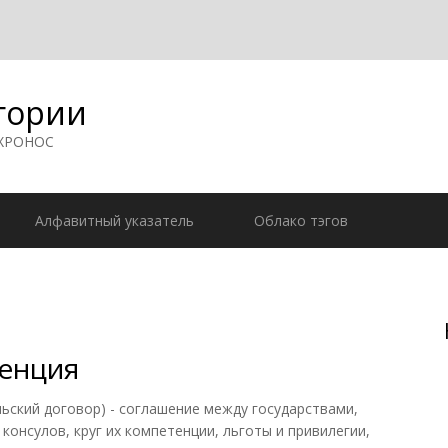
гории
 ХРОНОС
Алфавитный указатель
Облако тэгов
венция
кий договор) - соглашение между государствами,
онсулов, круг их компетенции, льготы и привилегии,