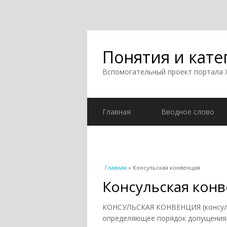
Понятия и кате
Вспомогательный проект портала
Главная
Вводное слово
Вы здесь
Главная
» Консульская конвенция
Консульская кон
КОНСУЛЬСКАЯ КОНВЕНЦИЯ (консульс
определяющее порядок допущения к