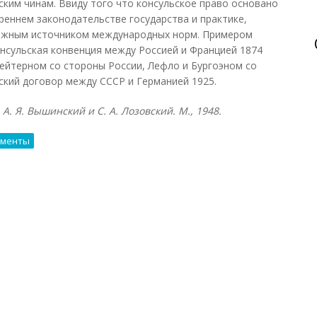
ким чинам. Ввиду того что консульское право основано
реннем законодательстве государства и практике,
важным источником международных норм. Примером
онсульская конвенция между Россией и Францией 1874
Рейтерном со стороны России, Лефло и Бургоэном со
ский договор между СССР и Германией 1925.
А. Я. Вышинский и С. А. Лозовский. М., 1948.
ументы