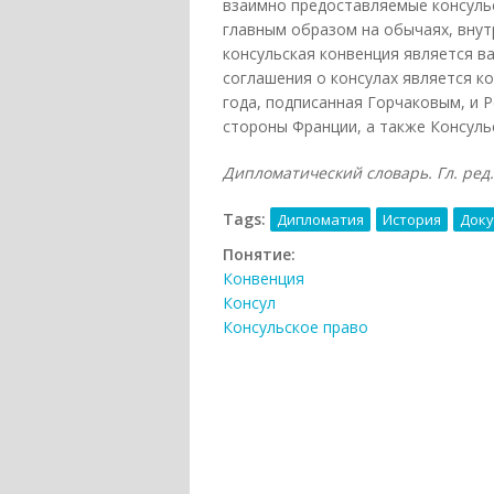
взаимно предоставляемые консульс
главным образом на обычаях, внут
консульская конвенция является 
соглашения о консулах является к
года, подписанная Горчаковым, и 
стороны Франции, а также Консуль
Дипломатический словарь. Гл. ред. 
Tags:
Дипломатия
История
Док
Понятие:
Конвенция
Консул
Консульское право