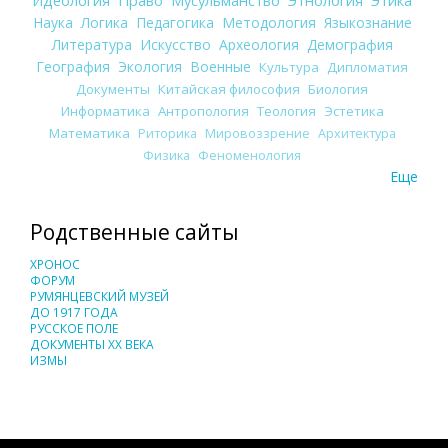
Наука
Логика
Педагогика
Методология
Языкознание
Литература
Искусство
Археология
Демография
География
Экология
Военные
Культура
Дипломатия
Документы
Китайская философия
Биология
Информатика
Антропология
Теология
Эстетика
Математика
Риторика
Мировоззрение
Архитектура
Физика
Феноменология
Еще
Родственные сайты
ХРОНОС
ФОРУМ
РУМЯНЦЕВСКИЙ МУЗЕЙ
ДО 1917 ГОДА
РУССКОЕ ПОЛЕ
ДОКУМЕНТЫ XX ВЕКА
ИЗМЫ