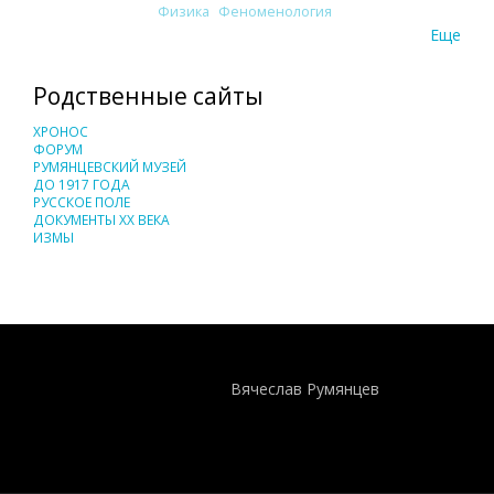
Физика
Феноменология
Еще
Родственные сайты
ХРОНОС
ФОРУМ
РУМЯНЦЕВСКИЙ МУЗЕЙ
ДО 1917 ГОДА
РУССКОЕ ПОЛЕ
ДОКУМЕНТЫ XX ВЕКА
ИЗМЫ
Понятия И Категории - Исторический Проект ХРОНОС
WEB-редактор
Вячеслав Румянцев