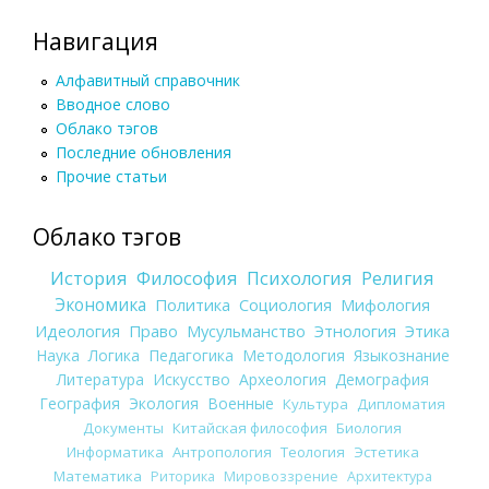
Навигация
Алфавитный справочник
Вводное слово
Облако тэгов
Последние обновления
Прочие статьи
Облако тэгов
История
Философия
Психология
Религия
Экономика
Политика
Социология
Мифология
Идеология
Право
Мусульманство
Этнология
Этика
Наука
Логика
Педагогика
Методология
Языкознание
Литература
Искусство
Археология
Демография
География
Экология
Военные
Культура
Дипломатия
Документы
Китайская философия
Биология
Информатика
Антропология
Теология
Эстетика
Математика
Риторика
Мировоззрение
Архитектура