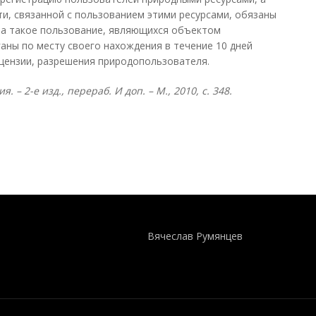
и, связанной с пользованием этими ресурсами, обязаны
на такое пользование, являющихся объектом
аны по месту своего нахождения в течение 10 дней
цензии, разрешения природопользователя.
– 2-е изд., перераб. И доп. – М., 2010, с. 348.
Понятия И Категории - Исторический Проект ХРОНОС
WEB-редактор
Вячеслав Румянцев