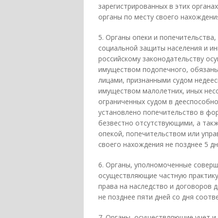
зарегистрированных в этих органах
органы по месту своего нахождения
5. Органы опеки и попечительства
социальной защиты населения и ин
российскому законодательству осу
имуществом подопечного, обязаны
лицами, признанными судом недеес
имуществом малолетних, иных несо
ограниченных судом в дееспособно
установлено попечительство в фор
безвестно отсутствующими, а такж
опекой, попечительством или упра
своего нахождения не позднее 5 д
6. Органы, уполномоченные соверш
осуществляющие частную практику
права на наследство и договоров 
не позднее пяти дней со дня соот
7. Органы, осуществляющие учет и