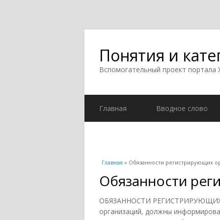
Понятия и кате
Вспомогательный проект портала
Главная
Вводное слово
Вы здесь
Главная
» Обязанности регистрирующих о
Обязанности рег
ОБЯЗАННОСТИ РЕГИСТРИРУЮЩИХ ОР
организаций, должны информироват