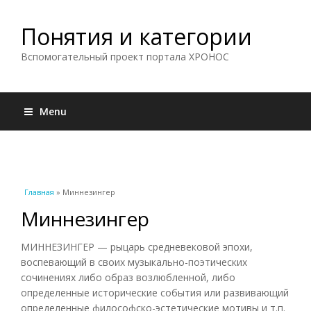
Понятия и категории
Вспомогательный проект портала ХРОНОС
Menu
Вы здесь
Главная
» Миннезингер
Миннезингер
МИННЕЗИНГЕР — рыцарь средневековой эпохи,
воспевающий в своих музыкально-поэтических
сочинениях либо образ возлюбленной, либо
определенные исторические события или развивающий
определенные философско-эстетические мотивы и т.п.