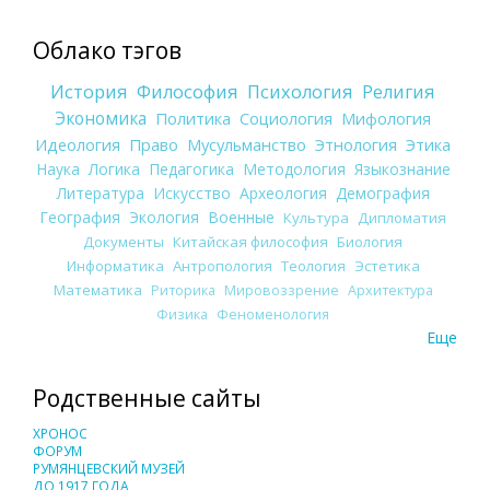
Облако тэгов
История
Философия
Психология
Религия
Экономика
Политика
Социология
Мифология
Идеология
Право
Мусульманство
Этнология
Этика
Наука
Логика
Педагогика
Методология
Языкознание
Литература
Искусство
Археология
Демография
География
Экология
Военные
Культура
Дипломатия
Документы
Китайская философия
Биология
Информатика
Антропология
Теология
Эстетика
Математика
Риторика
Мировоззрение
Архитектура
Физика
Феноменология
Еще
Родственные сайты
ХРОНОС
ФОРУМ
РУМЯНЦЕВСКИЙ МУЗЕЙ
ДО 1917 ГОДА