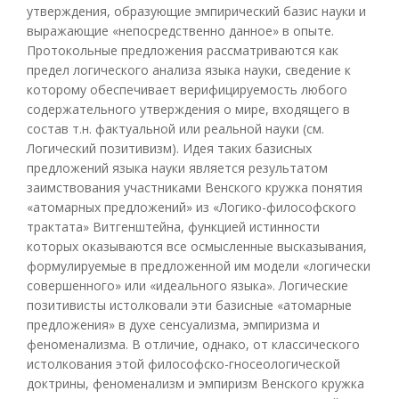
утверждения, образующие эмпирический базис науки и
выражающие «непосредственно данное» в опыте.
Протокольные предложения рассматриваются как
предел логического анализа языка науки, сведение к
которому обеспечивает верифицируемость любого
содержательного утверждения о мире, входящего в
состав т.н. фактуальной или реальной науки (см.
Логический позитивизм). Идея таких базисных
предложений языка науки является результатом
заимствования участниками Венского кружка понятия
«атомарных предложений» из «Логико-философского
трактата» Витгенштейна, функцией истинности
которых оказываются все осмысленные высказывания,
формулируемые в предложенной им модели «логически
совершенного» или «идеального языка». Логические
позитивисты истолковали эти базисные «атомарные
предложения» в духе сенсуализма, эмпиризма и
феноменализма. В отличие, однако, от классического
истолкования этой философско-гносеологической
доктрины, феноменализм и эмпиризм Венского кружка