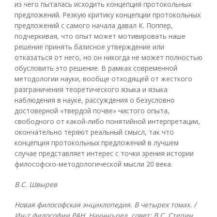
из чего пыталась исходить концепция протокольных
предложений. Резкую критику концепции протокольных
предложений с самого начала давал К. Поппер,
подчеркивая, что опыт может мотивировать наше
решение принять базисное утверждение или
отказаться от него, но он никогда не может полностью
обусловить это решение. В рамках современной
методологии науки, вообще отходящей от жесткого
разграничения теоретического языка и языка
наблюдения в науке, рассуждения о безусловно
достоверной «твердой почве» чистого опыта,
свободного от какой-либо понятийной интерпретации,
окончательно теряют реальный смысл, так что
концепция протокольных предложений в лучшем
случае представляет интерес с точки зрения истории
философско-методологической мысли 20 века.
В.С. Швырев
Новая философская энциклопедия. В четырех томах. /
Ин-т философии РАН. Научно-ред. совет: В.С. Степин,