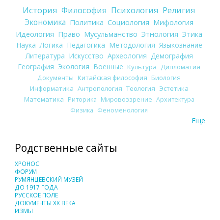
История
Философия
Психология
Религия
Экономика
Политика
Социология
Мифология
Идеология
Право
Мусульманство
Этнология
Этика
Наука
Логика
Педагогика
Методология
Языкознание
Литература
Искусство
Археология
Демография
География
Экология
Военные
Культура
Дипломатия
Документы
Китайская философия
Биология
Информатика
Антропология
Теология
Эстетика
Математика
Риторика
Мировоззрение
Архитектура
Физика
Феноменология
Еще
Родственные сайты
ХРОНОС
ФОРУМ
РУМЯНЦЕВСКИЙ МУЗЕЙ
ДО 1917 ГОДА
РУССКОЕ ПОЛЕ
ДОКУМЕНТЫ XX ВЕКА
ИЗМЫ