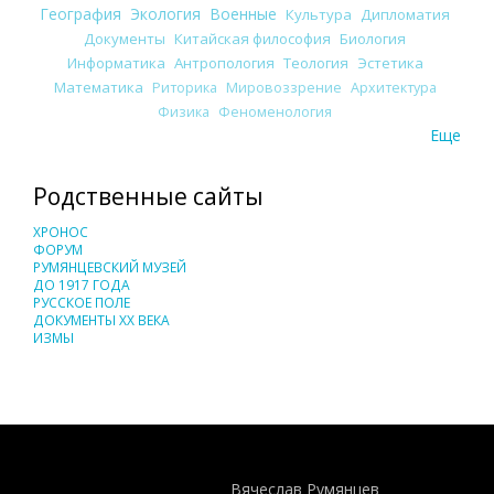
География
Экология
Военные
Культура
Дипломатия
Документы
Китайская философия
Биология
Информатика
Антропология
Теология
Эстетика
Математика
Риторика
Мировоззрение
Архитектура
Физика
Феноменология
Еще
Родственные сайты
ХРОНОС
ФОРУМ
РУМЯНЦЕВСКИЙ МУЗЕЙ
ДО 1917 ГОДА
РУССКОЕ ПОЛЕ
ДОКУМЕНТЫ XX ВЕКА
ИЗМЫ
Понятия И Категории - Исторический Проект ХРОНОС
WEB-редактор
Вячеслав Румянцев