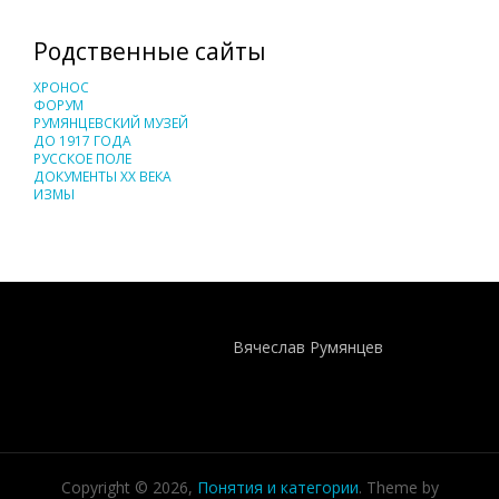
Родственные сайты
ХРОНОС
ФОРУМ
РУМЯНЦЕВСКИЙ МУЗЕЙ
ДО 1917 ГОДА
РУССКОЕ ПОЛЕ
ДОКУМЕНТЫ XX ВЕКА
ИЗМЫ
Понятия И Категории - Исторический Проект ХРОНОС
WEB-редактор
Вячеслав Румянцев
Copyright © 2026,
Понятия и категории
. Theme by