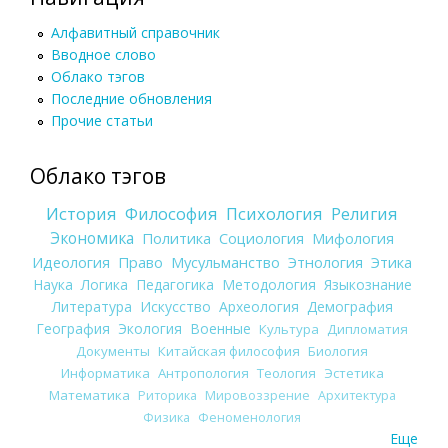
Алфавитный справочник
Вводное слово
Облако тэгов
Последние обновления
Прочие статьи
Облако тэгов
История
Философия
Психология
Религия
Экономика
Политика
Социология
Мифология
Идеология
Право
Мусульманство
Этнология
Этика
Наука
Логика
Педагогика
Методология
Языкознание
Литература
Искусство
Археология
Демография
География
Экология
Военные
Культура
Дипломатия
Документы
Китайская философия
Биология
Информатика
Антропология
Теология
Эстетика
Математика
Риторика
Мировоззрение
Архитектура
Физика
Феноменология
Еще