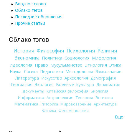
Вводное слово
Облако тэгов
Последние обновления
Прочие статьи
Облако тэгов
История
Философия
Психология
Религия
Экономика
Политика
Социология
Мифология
Идеология
Право
Мусульманство
Этнология
Этика
Наука
Логика
Педагогика
Методология
Языкознание
Литература
Искусство
Археология
Демография
География
Экология
Военные
Культура
Дипломатия
Документы
Китайская философия
Биология
Информатика
Антропология
Теология
Эстетика
Математика
Риторика
Мировоззрение
Архитектура
Физика
Феноменология
Еще