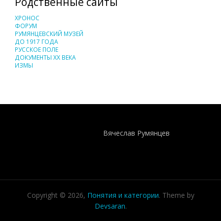
Родственные сайты
ХРОНОС
ФОРУМ
РУМЯНЦЕВСКИЙ МУЗЕЙ
ДО 1917 ГОДА
РУССКОЕ ПОЛЕ
ДОКУМЕНТЫ XX ВЕКА
ИЗМЫ
Понятия И Категории - Исторический Проект ХРОНОС
WEB-редактор
Вячеслав Румянцев
Copyright © 2026,
Понятия и категории
. Theme by
Devsaran
.