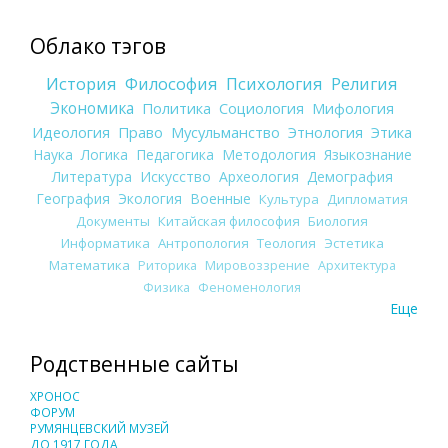
Облако тэгов
История
Философия
Психология
Религия
Экономика
Политика
Социология
Мифология
Идеология
Право
Мусульманство
Этнология
Этика
Наука
Логика
Педагогика
Методология
Языкознание
Литература
Искусство
Археология
Демография
География
Экология
Военные
Культура
Дипломатия
Документы
Китайская философия
Биология
Информатика
Антропология
Теология
Эстетика
Математика
Риторика
Мировоззрение
Архитектура
Физика
Феноменология
Еще
Родственные сайты
ХРОНОС
ФОРУМ
РУМЯНЦЕВСКИЙ МУЗЕЙ
ДО 1917 ГОДА