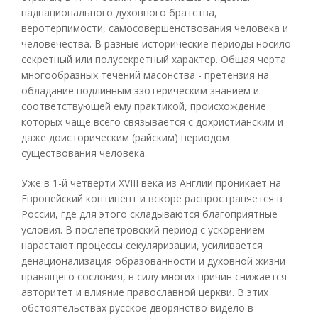
наднационального духовного братства,
веротерпимости, самосовершенствования человека и
человечества. В разные исторические периоды носило
секретный или полусекретный характер. Общая черта
многообразных течений масонства - претензия на
обладание подлинным эзотерическим знанием и
соответствующей ему практикой, происхождение
которых чаще всего связывается с дохристианским и
даже доисторическим (райским) периодом
существования человека.
Уже в 1-й четверти XVIII века из Англии проникает на
Европейский континент и вскоре распространяется в
России, где для этого складываются благоприятные
условия. В послепетровский период с ускорением
нарастают процессы секуляризации, усиливается
денационализация образованности и духовной жизни
правящего сословия, в силу многих причин снижается
авторитет и влияние православной церкви. В этих
обстоятельствах русское дворянство видело в