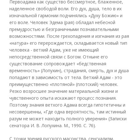
Первоадама как существо бессмертное, блаженное,
наделенное свободой воли. Его дух, душа, тело в их
изначальной гармонии подчинялись «Духу Божию» и
его воле. Человек Эдема (рая) обладал небесной
премудростью и безграничными познавательными
возможностями. После грехопадения и изгнания из рая
«натура» его перерождается, складывается новый тип
человека - ветхий Адам, уже не имеющий
непосредственной связи с Богом. Отныне его
существование сопровождает «бедственная
временность» (Лопухин), страдания, смерть, дух и душа
попадают в зависимость от тела. Ветхий Адам - это
преимущественно «плотяной» (плотский) человек.
Резко возросшее значение материальной жизни и
чувственного опыта искажают процесс познания.
Поэтому знания ветхого Адама всегда гипотетичны и
несовершенны, «Где одна вероятность, там истинный
разум не может находить полного уверения» (Записки
сенатора И. В. Лопухина. М., 1990. С. 76).
С точки зрения русского масонства, сенсуализм,