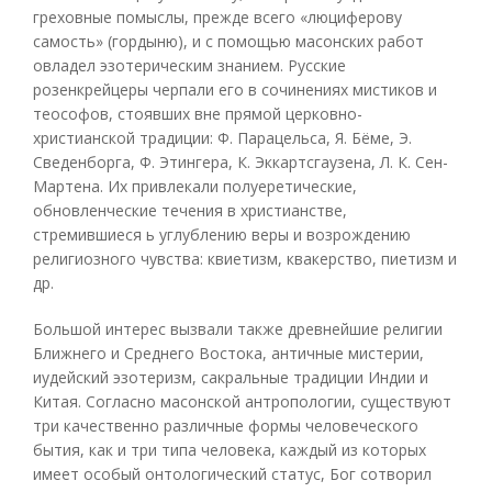
греховные помыслы, прежде всего «люциферову
самость» (гордыню), и с помощью масонских работ
овладел эзотерическим знанием. Русские
розенкрейцеры черпали его в сочинениях мистиков и
теософов, стоявших вне прямой церковно-
христианской традиции: Ф. Парацельса, Я. Бёме, Э.
Сведенборга, Ф. Этингера, К. Эккартсгаузена, Л. К. Сен-
Мартена. Их привлекали полуеретические,
обновленческие течения в христианстве,
стремившиеся ь углублению веры и возрождению
религиозного чувства: квиетизм, квакерство, пиетизм и
др.
Большой интерес вызвали также древнейшие религии
Ближнего и Среднего Востока, античные мистерии,
иудейский эзотеризм, сакральные традиции Индии и
Китая. Согласно масонской антропологии, существуют
три качественно различные формы человеческого
бытия, как и три типа человека, каждый из которых
имеет особый онтологический статус, Бог сотворил