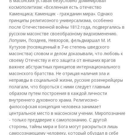
В масонских уставах безусловно доминировал
космополитизм: «Вселенная есть отечество
Каменщика; Каменщик - гражданин мира». Однако
принципы религиозного универсализма, особенно
после Отечественной войны 1812 года, подвергались в
русском масонстве своеобразному видоизменению.
Лопухин, Поздеев, Невзоров, фельдмаршал М. И.
Кутузов (посвященный в 7-ю степень шведского
масонства) словом и делом доказывали, что любовь к
своему Отечеству и его защита от внешних врагов
важнее абстрактных принципов интернационального
масонского братства. Не отрицая наличия зла и
неправды в социальной жизни, русские розенкрейцеры
полагали, что бороться с ними следует главным
образом путем построения в каждой личности
внутреннего духовного храма. Религиозно-
философская концепция человека занимает
центральное место в масонском учении. Миропознание
- только преддверие к самопознанию. С другой
стороны, тайны мира и Бога могут раскрыться лишь
самосознающему человеку, который обуздал в себе