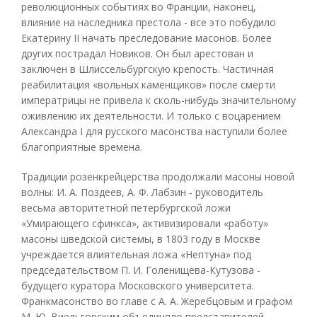
революционных событиях во Франции, наконец,
влияние на наследника престола - все это побудило
Екатерину II начать преследование масонов. Более
других пострадал Новиков. Он был арестован и
заключен в Шлиссельбургскую крепость. Частичная
реабилитация «вольных каменщиков» после смерти
императрицы не привела к сколь-нибудь значительному
оживлению их деятельности. И только с воцарением
Александра I для русского масонства наступили более
благоприятные времена.
Традиции розенкрейцерства продолжали масоны новой
волны: И. А. Поздеев, А. Ф. Лабзин - руководитель
весьма авторитетной петербургской ложи
«Умирающего сфинкса», активизировали «работу»
масоны шведской системы, в 1803 году в Москве
учреждается влиятельная ложа «Нептуна» под
председательством П. И. Голенищева-Кутузова -
будущего куратора Московского университета.
Франкмасонство во главе с А. А. Жеребцовым и графом
М. Ю. Виельгорским объединяло представителей