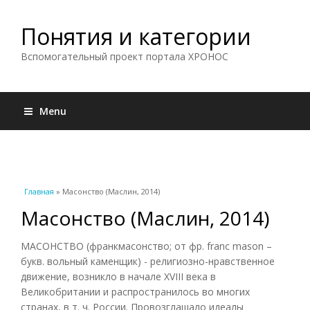
Понятия и категории
Вспомогательный проект портала ХРОНОС
Menu
Вы здесь
Главная
» Масонство (Маслин, 2014)
Масонство (Маслин, 2014)
МАСОНСТВО (франкмасонство; от фр. franc mason –
букв. вольный каменщик) - религиозно-нравственное
движение, возникло в начале XVIII века в
Великобритании и распространилось во многих
странах, в т. ч. России. Провозглашало идеалы