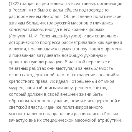
(1822) запретил деятельность всех тайных организаций
в России, что было в дальнейшем подтверждено
распоряжением Николая I. Общественно-политические
взгляды большинства русский масонов отличались
консерватизмом, иногда в его крайних формах
(Лопухин, И. И. Голенищев-Кутузов). Идея социально-
исторического прогресса рассматривалась как вредная
иллюзия, поселившаяся в умах в эпоху Нового времени
и призванная затушевать всеобщую духовную и
нравственную деградацию. В частной переписке и
печатных работах они выступали за незыблемость
основ самодержавной власти, сохранение сословий и
крепостного права. Их идеал - отрешенный от мира
мудрец, занятый поисками «внутреннего света»,
который должен в своей внешней жизни быть
образцом законопослушания, подчиняясь церковной и
светской власти. Идеи же политизированного
масонства левого направления развивались в России
зачастую вне их специфической масонской атрибутики.