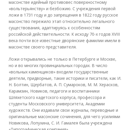
масонстве идейный противовес поверхностному
«вольтерьянству» и безбожию. С учреждения первой
ложи в 1731 году и до запрещения в 1822 году русское
масонство пережило этап относительно легального
существования, адаптируясь к особенностям
российской действительности. К исходу 70-х годов XVIII
века почти все известные дворянские фамилии имели в
масонстве своего представителя.
Ложи открывались не только в Петербурге и Москве,
но и во многих провинциальных городах. В число
«вольных каменщиков» входили государственные
деятели, придворные, такие историки и писатели, как И.
Н. Болтин, Щербатов, А. П. Сумароков, М. М. Херасков,
Карамзин, Новиков, педагоги и воспитанники
Шляхетского кадетского корпуса, профессора и
студенты Московского университета, Академии
художеств. Они издавали свои журналы, переводные и
оригинальные масонские сочинения, для чего усилиями
Новикова, Лопухина, С. И. Гамалея была учреждена
«Типографическая компания».