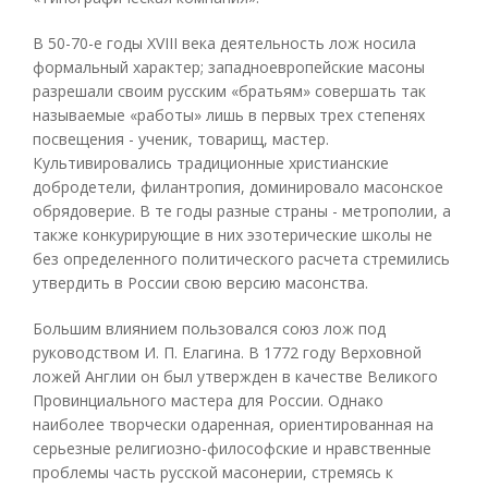
В 50-70-е годы XVIII века деятельность лож носила
формальный характер; западноевропейские масоны
разрешали своим русским «братьям» совершать так
называемые «работы» лишь в первых трех степенях
посвещения - ученик, товарищ, мастер.
Культивировались традиционные христианские
добродетели, филантропия, доминировало масонское
обрядоверие. В те годы разные страны - метрополии, а
также конкурирующие в них эзотерические школы не
без определенного политического расчета стремились
утвердить в России свою версию масонства.
Большим влиянием пользовался союз лож под
руководством И. П. Елагина. В 1772 году Верховной
ложей Англии он был утвержден в качестве Великого
Провинциального мастера для России. Однако
наиболее творчески одаренная, ориентированная на
серьезные религиозно-философские и нравственные
проблемы часть русской масонерии, стремясь к