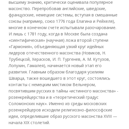
высшему знанию, критически оценивала популярное
масонство. Перепробовав английские, шведские,
французские, немецкие системы, вступая в смешанные
союзы (например, союз 1776 года Елагина и Рейхеля),
многие в конечном счете испытывали разочарование.
И лишь с 1781 году, когда в Москве была создана
«сиентифическая» (научная) ложа второй ступени
«Гармония», объединяющая узкий круг идейных
лидеров отечественного масонства (Новиков, Н.
Трубецкой, Херасков, И. П. Тургенев, А. М. Кутузов,
Лопухин, Гамалея), начинается новый этап его
развития. Главным образом благодаря усилиям
Шварца, также вошедшего в этот круг, состоялись
контакты с немецким мистиком Вельнером,
посвятившим русских в тайны «истинного масонства» -
розенкрейцерства и в «теоретический градус
Соломонских наук». Именно из среды московских
розенкрейцеров исходили религиозно-философские
идеи, определившие образ русского масонства XVIII —
начала XIX столетий.