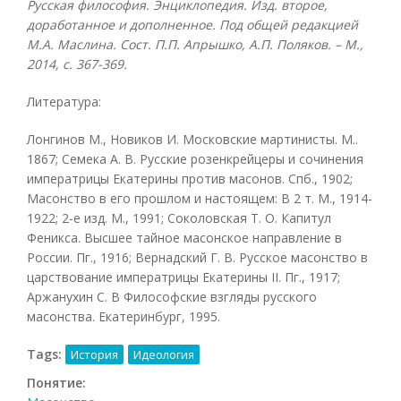
Русская философия. Энциклопедия. Изд. второе,
доработанное и дополненное. Под общей редакцией
М.А. Маслина. Сост. П.П. Апрышко, А.П. Поляков. – М.,
2014, с. 367-369.
Литература:
Лонгинов М., Новиков И. Московские мартинисты. М..
1867; Семека А. В. Русские розенкрейцеры и сочинения
императрицы Екатерины против масонов. Спб., 1902;
Масонство в его прошлом и настоящем: В 2 т. М., 1914-
1922; 2-е изд. М., 1991; Соколовская Т. О. Капитул
Феникса. Высшее тайное масонское направление в
России. Пг., 1916; Вернадский Г. В. Русское масонство в
царствование императрицы Екатерины II. Пг., 1917;
Аржанухин С. В Философские взгляды русского
масонства. Екатеринбург, 1995.
Tags:
История
Идеология
Понятие: