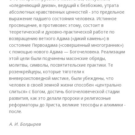
«оледеняющий деизм», ведущий к безбожию, утрата
абсолютных нравственных ценностей - это предельное
выражение падшего состояния человека. Истинное
просвещение, в противовес этому, состоит в
теоретической и духовно-практической работе по
возвращению ветхого Адама («дикий камень») в
состояние Первоадама («совершенный многогранник»)
с помощью нового Адама — Богочеловека. Реализации
этой цели были подчинены масонские обряды,
молитвы, символы, посвятительские практики. Те
розенкрейцеры, которые тяготели к
вневероисповедной мистике, были убеждены, что
человек в своей земной жизни способен «центрально
слиться» с Богом, достичь богочеловеческой стадии
развития, как это делали пророки и религиозные
реформаторы до Христа, великие теософы и алхимики -
после.
А. И. Болдырев