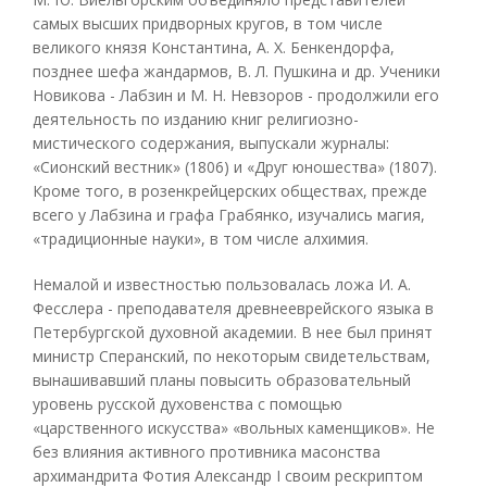
самых высших придворных кругов, в том числе
великого князя Константина, А. X. Бенкендорфа,
позднее шефа жандармов, В. Л. Пушкина и др. Ученики
Новикова - Лабзин и М. Н. Невзоров - продолжили его
деятельность по изданию книг религиозно-
мистического содержания, выпускали журналы:
«Сионский вестник» (1806) и «Друг юношества» (1807).
Кроме того, в розенкрейцерских обществах, прежде
всего у Лабзина и графа Грабянко, изучались магия,
«традиционные науки», в том числе алхимия.
Немалой и известностью пользовалась ложа И. А.
Фесслера - преподавателя древнееврейского языка в
Петербургской духовной академии. В нее был принят
министр Сперанский, по некоторым свидетельствам,
вынашивавший планы повысить образовательный
уровень русской духовенства с помощью
«царственного искусства» «вольных каменщиков». Не
без влияния активного противника масонства
архимандрита Фотия Александр I своим рескриптом