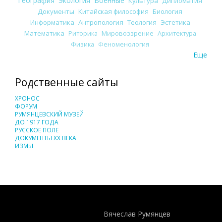
География
Экология
Военные
Культура
Дипломатия
Документы
Китайская философия
Биология
Информатика
Антропология
Теология
Эстетика
Математика
Риторика
Мировоззрение
Архитектура
Физика
Феноменология
Еще
Родственные сайты
ХРОНОС
ФОРУМ
РУМЯНЦЕВСКИЙ МУЗЕЙ
ДО 1917 ГОДА
РУССКОЕ ПОЛЕ
ДОКУМЕНТЫ XX ВЕКА
ИЗМЫ
Понятия И Категории - Исторический Проект ХРОНОС
WEB-редактор
Вячеслав Румянцев