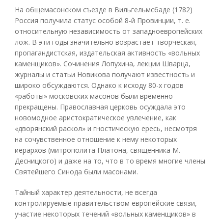
На общемасонском съезде в Вильгельмсбаде (1782)
Россия получила статус особой 8-й Провинции, т. е.
относительную независимость от западноевропейских
лож. В эти годы значительно возрастает творческая,
пропагандистская, издательская активность «вольных
каменщиков». Сочинения Лопухина, лекции Шварца,
журналы и статьи Новикова получают известность и
широко обсуждаются. Однако к исходу 80-х годов
«работы» московских масонов были временно
прекращены. Православная церковь осуждала это
новомодное аристократическое увлечение, как
«дворянский раскол» и гностическую ересь, несмотря
на сочувственное отношение к нему некоторых
иерархов (митрополита Платона, священника М.
Десницкого) и даже на то, что в то время многие члены
Святейшего Синода были масонами.
Тайный характер деятельности, не всегда
контролируемые правительством европейские связи,
участие некоторых течений «вольных каменщиков» в