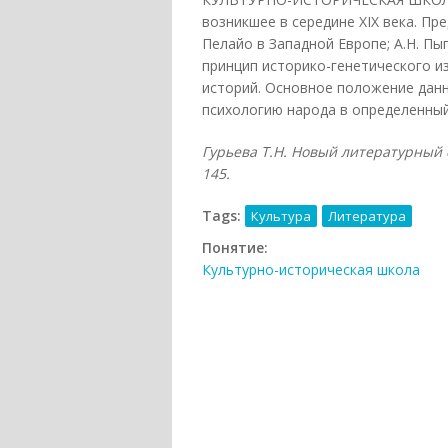
возникшее в середине XIX века. Пре
Пелайо в Западной Европе; А.Н. Пы
принцип историко-генетического и
историй. Основное положение дан
психологию народа в определенный
Гурьева Т.Н. Новый литературный сл
145.
Tags:
Культура
Литература
Понятие:
Культурно-историческая школа