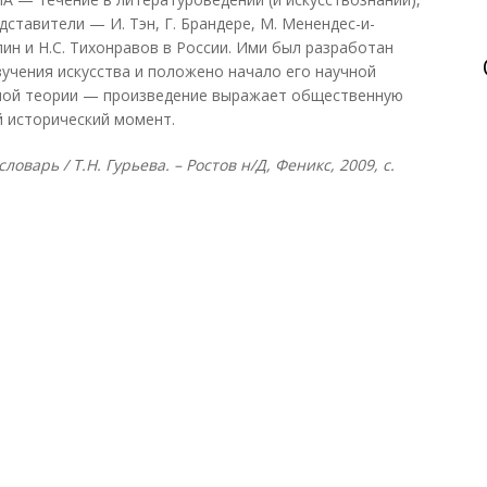
дставители — И. Тэн, Г. Брандере, М. Менендес-и-
пин и Н.С. Тихонравов в России. Ими был разработан
зучения искусства и положено начало его научной
ной теории — произведение выражает общественную
 исторический момент.
оварь / Т.Н. Гурьева. – Ростов н/Д, Феникс, 2009, с.