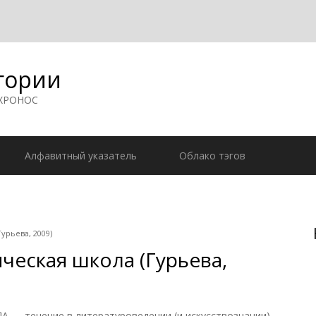
гории
 ХРОНОС
Алфавитный указатель
Облако тэгов
урьева, 2009)
ческая школа (Гурьева,
 течение в литературоведении (и искусствознании),