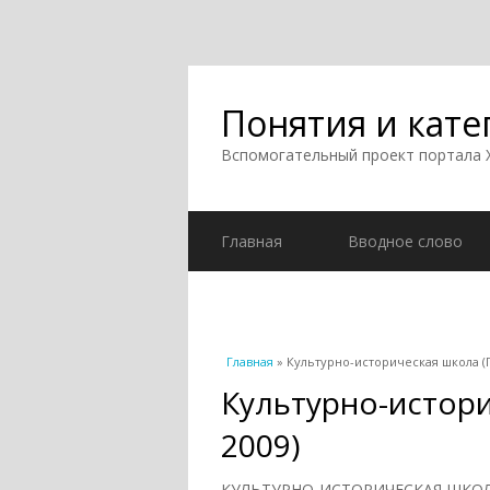
Понятия и кате
Вспомогательный проект портала
Главная
Вводное слово
Вы здесь
Главная
» Культурно-историческая школа (Г
Культурно-истори
2009)
КУЛЬТУРНО-ИСТОРИЧЕСКАЯ ШКОЛА —