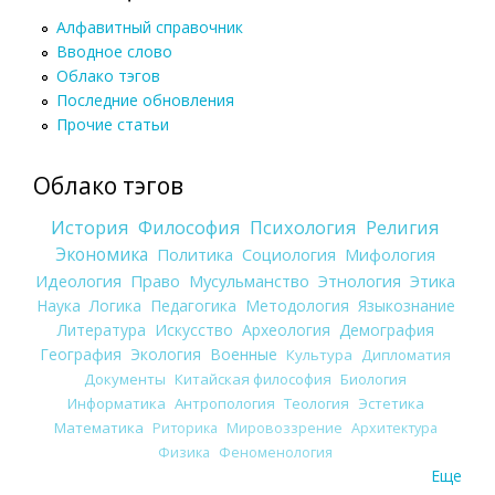
Алфавитный справочник
Вводное слово
Облако тэгов
Последние обновления
Прочие статьи
Облако тэгов
История
Философия
Психология
Религия
Экономика
Политика
Социология
Мифология
Идеология
Право
Мусульманство
Этнология
Этика
Наука
Логика
Педагогика
Методология
Языкознание
Литература
Искусство
Археология
Демография
География
Экология
Военные
Культура
Дипломатия
Документы
Китайская философия
Биология
Информатика
Антропология
Теология
Эстетика
Математика
Риторика
Мировоззрение
Архитектура
Физика
Феноменология
Еще