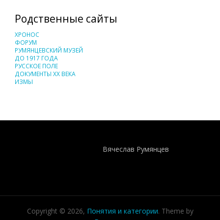
Родственные сайты
ХРОНОС
ФОРУМ
РУМЯНЦЕВСКИЙ МУЗЕЙ
ДО 1917 ГОДА
РУССКОЕ ПОЛЕ
ДОКУМЕНТЫ XX ВЕКА
ИЗМЫ
Понятия И Категории - Исторический Проект ХРОНОС
WEB-редактор
Вячеслав Румянцев
Copyright © 2026,
Понятия и категории
. Theme by