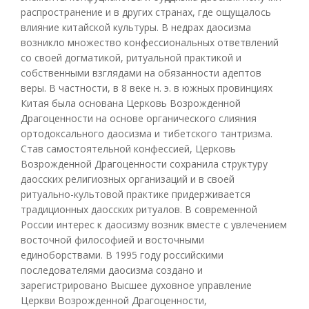
распространение и в других странах, где ощущалось
влияние китайской культуры. В недрах даосизма
возникло множество конфессиональных ответвлений
со своей догматикой, ритуальной практикой и
собственными взглядами на обязанности адептов
веры. В частности, в 8 веке н. э. в южных провинциях
Китая была основана Церковь Возрожденной
Драгоценности на основе органического слияния
ортодоксального даосизма и тибетского тантризма.
Став самостоятельной конфессией, Церковь
Возрожденной Драгоценности сохранила структуру
даосских религиозных организаций и в своей
ритуально-культовой практике придерживается
традиционных даосских ритуалов. В современной
России интерес к даосизму возник вместе с увлечением
восточной философией и восточными
единоборствами. В 1995 году российскими
последователями даосизма создано и
зарегистрировано Высшее духовное управление
Церкви Возрожденной Драгоценности,