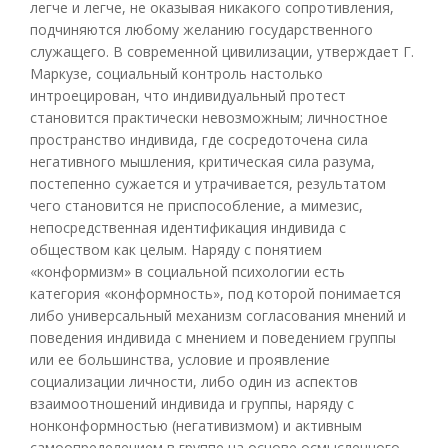
легче и легче, не оказывая никакого сопротивления,
подчиняются любому желанию государственного
служащего. В современной цивилизации, утверждает Г.
Маркузе, социальный контроль настолько
интроецирован, что индивидуальный протест
становится практически невозможным; личностное
пространство индивида, где сосредоточена сила
негативного мышления, критическая сила разума,
постепенно сужается и утрачивается, результатом
чего становится не приспособление, а мимезис,
непосредственная идентификация индивида с
обществом как целым. Наряду с понятием
«конформизм» в социальной психологии есть
категория «конформность», под которой понимается
либо универсальный механизм согласования мнений и
поведения индивида с мнением и поведением группы
или ее большинства, условие и проявление
социализации личности, либо один из аспектов
взаимоотношений индивида и группы, наряду с
нонконформностью (негативизмом) и активным
самоопределением в группе на основе осмысленного