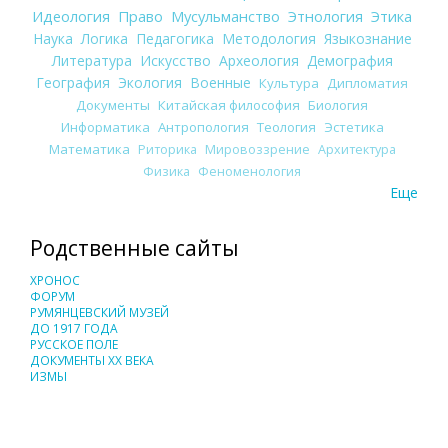
Идеология
Право
Мусульманство
Этнология
Этика
Наука
Логика
Педагогика
Методология
Языкознание
Литература
Искусство
Археология
Демография
География
Экология
Военные
Культура
Дипломатия
Документы
Китайская философия
Биология
Информатика
Антропология
Теология
Эстетика
Математика
Риторика
Мировоззрение
Архитектура
Физика
Феноменология
Еще
Родственные сайты
ХРОНОС
ФОРУМ
РУМЯНЦЕВСКИЙ МУЗЕЙ
ДО 1917 ГОДА
РУССКОЕ ПОЛЕ
ДОКУМЕНТЫ XX ВЕКА
ИЗМЫ