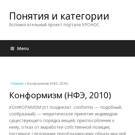
Понятия и категории
Вспомогательный проект портала ХРОНОС
Menu
Вы здесь
Главная
» Конформизм (НФЭ, 2010)
Конформизм (НФЭ, 2010)
КОНФОРМИЗМ (от позднелат. conformis — подобный,
сообразный) — некритическое принятие индивидом
существующего порядка вещей, приспособление к
нему, отказ от выработки собственной позиции,
пассивное следование преобладающему образу мыслей