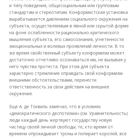
и типу поведения, общесоциальным или групповым
стандартам и стереотипам. Конформистская установка
вырабатывается давлением социального окружения на
субъекта, осуществляемым в явной или скрытой форме
на фоне ослабленности рационально-критического
мышления субъекта, его самосознания, угнетенности
эмоциональных и волевых проявлений личности. В то
же время свойственный субъекту конформизм может
достаточно отчетливо осознаваться им, не вызывая у
него чувства протеста. При этом для субъекта
характерно стремление оправдать свой конформизм
внешними обстоятельствами, перенести
ответственность за свои действия на внешнее
окружение.
Еще А. де Токвиль замечал, что в условиях
«демократического деспотизма» (см. Уравнительность)
люди каждый день жертвуют государству новую
частицу своей личной свободы; те, кто время от
времени опрокидывает троны и попирает королей, все