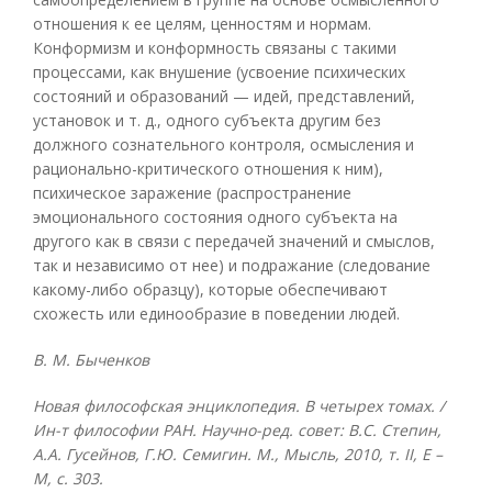
отношения к ее целям, ценностям и нормам.
Конформизм и конформность связаны с такими
процессами, как внушение (усвоение психических
состояний и образований — идей, представлений,
установок и т. д., одного субъекта другим без
должного сознательного контроля, осмысления и
рационально-критического отношения к ним),
психическое заражение (распространение
эмоционального состояния одного субъекта на
другого как в связи с передачей значений и смыслов,
так и независимо от нее) и подражание (следование
какому-либо образцу), которые обеспечивают
схожесть или единообразие в поведении людей.
В. М. Быченков
Новая философская энциклопедия. В четырех томах. /
Ин-т философии РАН. Научно-ред. совет: В.С. Степин,
А.А. Гусейнов, Г.Ю. Семигин. М., Мысль, 2010, т.
II, Е –
М, с. 303.