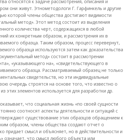
тва относятся к задаче рассмотрения, описания и
ором они живут. Этнометодологи Г. Гарфинкель и другие
ощью которой члены общества достигают видимости
тальный метод». Этот метод состоит из выделения
енного количества черт, содержащихся в любой
ений их конкретным образом, и рассмотрения их в
иваемого образца. Таким образом, процесс перевернут,
аемого образца используются затем как доказательства
Документальный метод» состоит в рассмотрении
нта», «указывающего на», «свидетельствующего в
риваемого образца. Рассматриваемый образец не только
ментальных свидетельств, но эти индивидуальные
вою очередь строятся на основе того, что известно о
из этих элементов используется для разработки др.
оказывает, что социальная жизнь «по своей сущности
тоянно соотносят аспекты деятельности и ситуаций с
тверждают существование этих образцов обращением к
аким образом, члены общества создают отчет о
ко придает смысл и объясняет, но в действительности и
ь» означает, что смысл любого объекта или