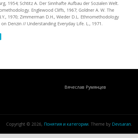
rg, 1954; Schtitz A. Der Sinnhafte Aufbau der Sozialen Welt.
tnomethodology. Englewood Cliffs, 1967; Goldner A. W. The
 N.Y., 1970; Zimmerman D.H., Wieder D.L. Ethnomethodology
n Denzin // Understanding Everyday Life. L., 1971.
Понятия И Категории - Исторический Проект ХРОНОС
WEB-редактор
Вячеслав Румянцев
Copyright © 2026,
Понятия и категории
. Theme by
Devsaran
.