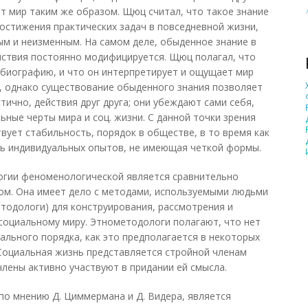
ят мир таким же образом. Щюц считал, что такое знание
стижения практических задач в повседневной жизни,
ым и неизменным. На самом деле, обыденное знание в
йствия постоянно модифицируется. Щюц полагал, что
биографию, и что он интерпретирует и ощущает мир
, однако существование обыденного знания позволяет
тично, действия друг друга; они убеждают сами себя,
ные черты мира и соц. жизни. С данной точки зрения
вует стабильность, порядок в обществе, в то время как
ть индивидуальных опытов, не имеющая четкой формы.
огии феноменологической является сравнительно
ом. Она имеет дело с методами, используемыми людьми
етодологи) для конструирования, рассмотрения и
социальному миру. Этнометодологи полагают, что нет
ального порядка, как это предполагается в некоторых
 Социальная жизнь представляется стройной членам
члены активно участвуют в придании ей смысла.
о мнению Д. Циммермана и Д. Видера, является