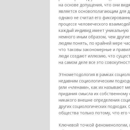
на основе допущения, что они вид
является основополагающим для до
однако не считал его фиксированн
процессе человеческого взаимоде
каждый индивид имеет уникальную 
немного иным образом, чем другие
людям понять, по крайней мере час
что таковы закономерные и правиль
люди создают иллюзию, что сущест
на самом деле все это совокупнос
Этнометодология в рамках социол
недавним социологическим подход
(или «членами», как их называют м
придания смысла их собственному 
никакого внешне определения соци
других социологических подходах.
общества только потому, что его 
Ключевой точкой феноменологии, п