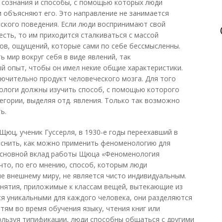
 сознания и способы, с помощью которых люди
 объясняют его. Это направление не занимается
ского поведения. Если люди воспринимают свой
есть, то им приходится сталкиваться с массой
хов, ощущений, которые сами по себе бессмысленны.
 мир вокруг себя в виде явлений, так
й опыт, чтобы он имел некие общие характеристики.
ючительно продукт человеческого мозга. Для того
нологи должны изучить способ, с помощью которого
гории, выделяя отд. явления. Только так возможно
ь.
 Щюц, ученик Гуссерля, в 1930-е годы переехавший в
снить, как можно применить феноменологию для
Основной вклад работы Щюца «Феноменология
что, по его мнению, способ, которым люди
е внешнему миру, не является чисто индивидуальным.
нятия, приложимые к классам вещей, вытекающие из
ся уникальными для каждого человека, они разделяются
тям во время обучения языку, чтения книг или
ользуя типификации, люди способны общаться с другими