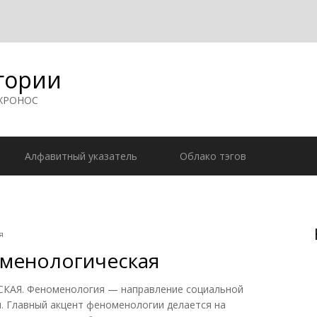
гории
 ХРОНОС
Алфавитный указатель
Облако тэгов
я
менологическая
Я. Феноменология — направление социальной
м. Главный акцент феноменологии делается на