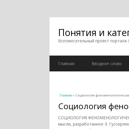
Понятия и кате
Вспомогательный проект портала
Главная
Вводное слово
Вы здесь
Главная
» Социология феноменологическа
Социология фено
СОЦИОЛОГИЯ ФЕНОМЕНОЛОГИЧЕСКА
мысли, разработанное Э. Гуссерле