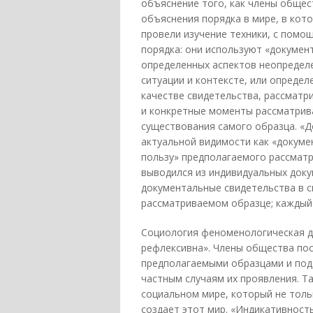
объяснение того, как члены общес
объяснения порядка в мире, в кот
провели изучение техники, с пом
порядка: они используют «докумен
определенных аспектов неопредел
ситуации и контексте, или определ
качестве свидетельства, рассматр
и конкретные моменты рассматрив
существования самого образца. «
актуальной видимости как «докуме
пользу» предполагаемого рассмат
выводился из индивидуальных доку
документальные свидетельства в с
рассматриваемом образце; каждый 
Социология феноменологическая д
рефлексивна». Члены общества пос
предполагаемыми образцами и под
частным случаям их проявления. Т
социальном мире, который не толь
создает этот мир. «Индикативност