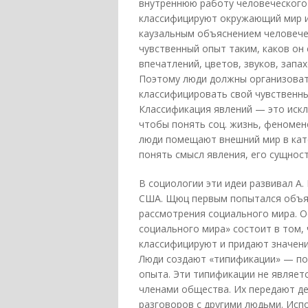
внутреннюю работу человеческого
классифицируют окружающий мир и
каузальным объяснением человече
чувственный опыт таким, каков он 
впечатлений, цветов, звуков, запа
Поэтому люди должны организовать
классифицировать свой чувственны
Классификация явлений — это искл
чтобы понять соц. жизнь, феноме
люди помещают внешний мир в кате
понять смысл явления, его сущност
В социологии эти идеи развивал А.
США. Щюц первым попытался объя
рассмотрения социального мира. 
социального мира» состоит в том, 
классифицируют и придают значени
Люди создают «типификации» — по
опыта. Эти типификации не являет
членами общества. Их передают де
разговоров с другими людьми. Исп