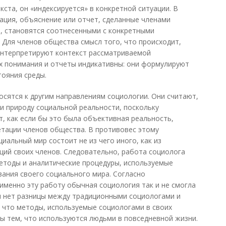
кста, он «индексируется» в конкретной ситуации. В
ация, объяснение или отчет, сделанные членами
, становятся соотнесенными с конкретными
 Для членов общества смысл того, что происходит,
интерпретируют контекст рассматриваемой
х понимания и отчеты индикативны: они формулируют
тояния среды.
сятся к другим направлениям социологии. Они считают,
и природу социальной реальности, поскольку
, как если бы это была объективная реальность,
етации членов общества. В противовес этому
альный мир состоит не из чего иного, как из
аций своих членов. Следовательно, работа социолога
етоды и аналитические процедуры, используемые
ания своего социального мира. Согласно
менно эту работу обычная социология так и не смогла
и нет разницы между традиционными социологами и
, что методы, используемые социологами в своих
ны тем, что используются людьми в повседневной жизни.