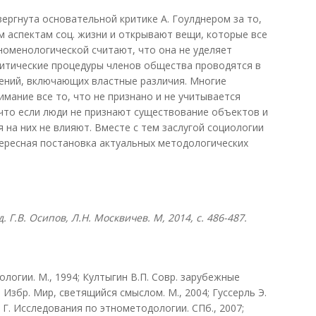
ргнута основательной критике А. Гоулднером за то,
 аспектам соц. жизни и открывают вещи, которые все
номенологической считают, что она не уделяет
литические процедуры членов общества проводятся в
ений, включающих властные различия. Многие
мание все то, что не признано и не учитывается
что если люди не признают существование объектов и
 на них не влияют. Вместе с тем заслугой социологии
ересная постановка актуальных методологических
 Г.В. Осипов, Л.Н. Москвичев. М, 2014, с. 486-487.
логии. М., 1994; Култыгин В.П. Совр. зарубежные
. Избр. Мир, светящийся смыслом. М., 2004; Гуссерль Э.
 Г. Исследования по этнометодологии. СПб., 2007;