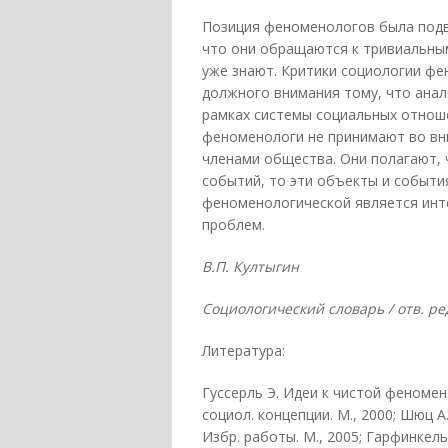
Позиция феноменологов была подве
что они обращаются к тривиальным
уже знают. Критики социологии фе
должного внимания тому, что ана
рамках системы социальных отнош
феноменологи не принимают во вни
членами общества. Они полагают, 
событий, то эти объекты и события
феноменологической является инт
проблем.
В.П. Култыгин
Социологический словарь / отв. ред.
Литература:
Гуссерль Э. Идеи к чистой феномено
социол. концепции. М., 2000; Шюц А
Избр. работы. М., 2005; Гарфинкель