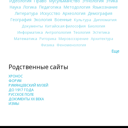
Идеология
Право
Мусульманство
Этнология
Этика
Наука
Логика
Педагогика
Методология
Языкознание
Литература
Искусство
Археология
Демография
География
Экология
Военные
Культура
Дипломатия
Документы
Китайская философия
Биология
Информатика
Антропология
Теология
Эстетика
Математика
Риторика
Мировоззрение
Архитектура
Физика
Феноменология
Еще
Родственные сайты
ХРОНОС
ФОРУМ
РУМЯНЦЕВСКИЙ МУЗЕЙ
ДО 1917 ГОДА
РУССКОЕ ПОЛЕ
ДОКУМЕНТЫ XX ВЕКА
ИЗМЫ