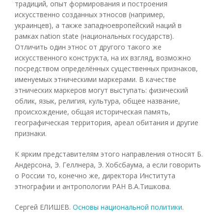
традиций, опыт формирования и построения
искусственно созданных этносов (например,
украинцев), а также западноевропейский наций в
рамках nation state (национальных государств).
Отличить один этнос от другого такого же
искусственного конструкта, на их взгляд, возможно
посредством определённых существенных признаков,
именуемых этническими маркерами. В качестве
этнических маркеров могут выступать: физический
облик, язык, религия, культура, общее название,
происхождение, общая историческая память,
географическая территория, ареал обитания и другие
признаки.
К ярким представителям этого направления относят Б.
Андерсона, Э. Геллнера, Э. Хобсбаума, а если говорить
о России то, конечно же, директора Института
этнографии и антропологии РАН В.А.Тишкова.
Сергей ЕЛИШЕВ.
Основы национальной политики
.