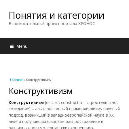
Понятия и категории
Вспомогательный проект портала ХРОНОС
Menu
Вы здесь
Главная
» Конструктивизм
Конструктивизм
Конструктивизм
(от лат. constructio – строительство,
созидание) – альтернативный примордиализму научный
подход, возникший в западноевропейской науке в XX
веке и получивший широкое распространение в
различных постмодернистских концепциях.