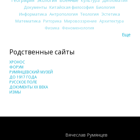
География
Экология
Военные
Культура
Дипломатия
Документы
Китайская философия
Биология
Информатика
Антропология
Теология
Эстетика
Математика
Риторика
Мировоззрение
Архитектура
Физика
Феноменология
Еще
Родственные сайты
ХРОНОС
ФОРУМ
РУМЯНЦЕВСКИЙ МУЗЕЙ
ДО 1917 ГОДА
РУССКОЕ ПОЛЕ
ДОКУМЕНТЫ XX ВЕКА
ИЗМЫ
Понятия И Категории - Исторический Проект ХРОНОС
WEB-редактор
Вячеслав Румянцев