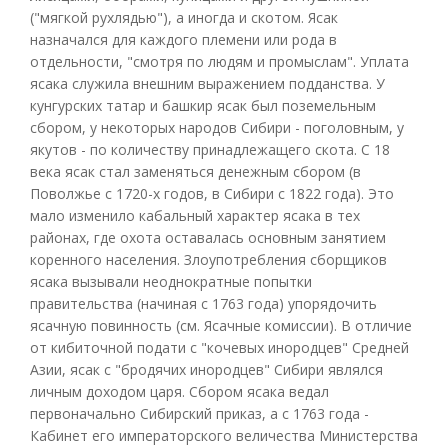
("мягкой рухлядью"), а иногда и скотом. Ясак
назначался для каждого племени или рода в
отдельности, "смотря по людям и промыслам". Уплата
ясака служила внешним выражением подданства. У
кунгурских татар и башкир ясак был поземельным
сбором, у некоторых народов Сибири - поголовным, у
якутов - по количеству принадлежащего скота. С 18
века ясак стал заменяться денежным сбором (в
Поволжье с 1720-х годов, в Сибири с 1822 года). Это
мало изменило кабальный характер ясака в тех
районах, где охота оставалась основным занятием
коренного населения. Злоупотребления сборщиков
ясака вызывали неоднократные попытки
правительства (начиная с 1763 года) упорядочить
ясачную повинность (см. Ясачные комиссии). В отличие
от кибиточной подати с "кочевых инородцев" Средней
Азии, ясак с "бродячих инородцев" Сибири являлся
личным доходом царя. Сбором ясака ведал
первоначально Сибирский приказ, а с 1763 года -
Кабинет его императорского величества Министерства