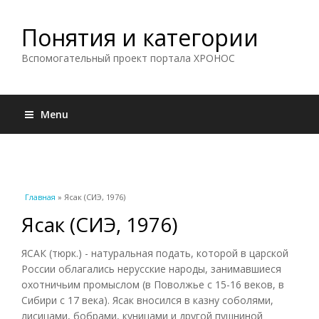
Понятия и категории
Вспомогательный проект портала ХРОНОС
Menu
Вы здесь
Главная
» Ясак (СИЭ, 1976)
Ясак (СИЭ, 1976)
ЯСАК (тюрк.) - натуральная подать, которой в царской
России облагались нерусские народы, занимавшиеся
охотничьим промыслом (в Поволжье с 15-16 веков, в
Сибири с 17 века). Ясак вносился в казну соболями,
лисицами, бобрами, куницами и другой пушниной