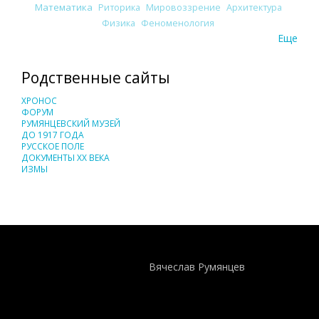
Математика
Риторика
Мировоззрение
Архитектура
Физика
Феноменология
Еще
Родственные сайты
ХРОНОС
ФОРУМ
РУМЯНЦЕВСКИЙ МУЗЕЙ
ДО 1917 ГОДА
РУССКОЕ ПОЛЕ
ДОКУМЕНТЫ XX ВЕКА
ИЗМЫ
Понятия И Категории - Исторический Проект ХРОНОС
WEB-редактор
Вячеслав Румянцев