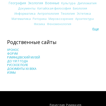
География
Экология
Военные
Культура
Дипломатия
Документы
Китайская философия
Биология
Информатика
Антропология
Теология
Эстетика
Математика
Риторика
Мировоззрение
Архитектура
Физика
Феноменология
Еще
Родственные сайты
ХРОНОС
ФОРУМ
РУМЯНЦЕВСКИЙ МУЗЕЙ
ДО 1917 ГОДА
РУССКОЕ ПОЛЕ
ДОКУМЕНТЫ XX ВЕКА
ИЗМЫ
Понятия И Категории - Исторический Проект ХРОНОС
WEB-редактор
Вячеслав Румянцев