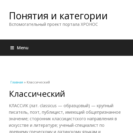
Понятия и категории
Вспомогательный проект портала ХРОНОС
Menu
Вы здесь
Главная
» Классический
Классический
КЛАССИК (лат. classicus — образцовый) — крупный
писатель, поэт, публицист, имеющий общепризнанное
значение; сторонник классицистского направления в
искусстве и литературе; ученый-специалист по
древнему греческому и латинскому языкам и