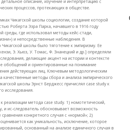
 детальное описание, изучение и интерпретацию с
ческих процессов, протекающих в обществе.
мках Чикагской школы социологии, создание которой
стью Роберта Эзра Парка, начавшего в 1916 году
й среды, где использовал методы кейс-стади,
изни») и непосредственные наблюдения. В
Чикагской школы было тяготение к эмпиризму. Ее
ензи, Э. Хьюз, У. Томас, Ф. Знанецкий и др.] определяли
сследования, делающие акцент на истории и контексте
е обобщений и ориентированные на понимание
ления действующих лиц. Ключевым методологическим
на качественные методы сбора и анализа эмпирического
кагской школы Эрнст Берджесс причислял case study к
о исследования.
 реализации метода case study. 1) номотетический,
у, и ис-следователь обосновывает возможность
сравнения конкретного случая с «нормой»; 2)
 оценивается как уникальность, исключение, которое
рированный, основанный на анализе единичного случая в