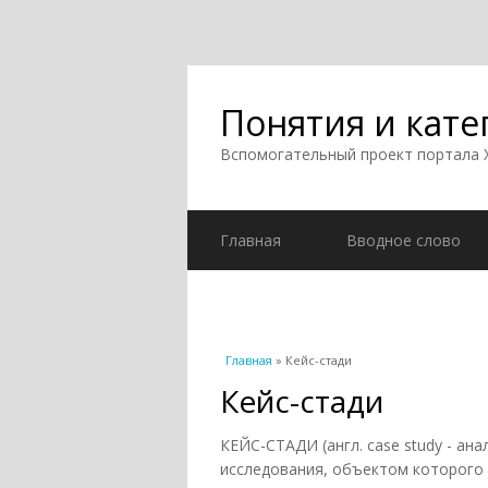
Понятия и кате
Вспомогательный проект портала
Главная
Вводное слово
Вы здесь
Главная
» Кейс-стади
Кейс-стади
КЕЙС-СТАДИ (англ. case study - ан
исследования, объектом которого 