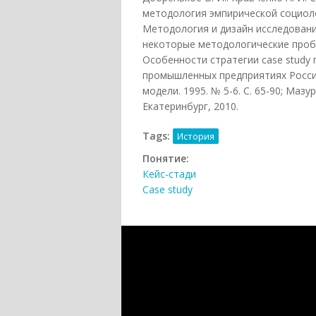
методология эмпирической социолог
Методология и дизайн исследования 
некоторые методологические проблем
Особенности стратегии case study
промышленных предприятиях России
модели. 1995. № 5-6. С. 65-90; Маз
Екатеринбург, 2010.
Tags:
История
Понятие:
Кейс-стади
Case study