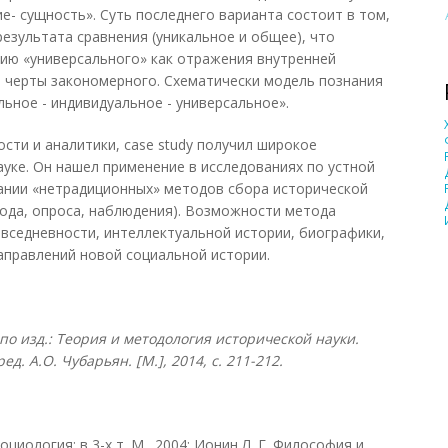
е- сущность». Суть последнего варианта состоит в том,
езультата сравнения (уникальное и общее), что
ию «универсального» как отражения внутренней
 черты закономерного. Схематически модель познания
льное - индивидуальное - универсальное».
сти и аналитики, case study получил широкое
ауке. Он нашел применение в исследованиях по устной
ании «нетрадиционных» методов сбора исторической
ода, опроса, наблюдения). Возможности метода
овседневности, интеллектуальной истории, биографики,
направлений новой социальной истории.
о изд.: Теория и методология исторической науки.
д. А.О. Чубарьян. [М.], 2014, с. 211-212.
оциология: в 3-х т. М., 2004; Ионин Л. Г. Философия и