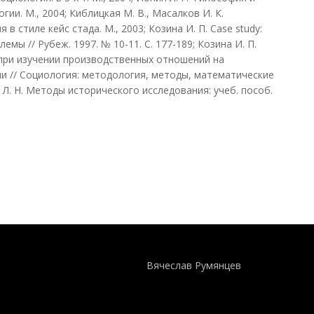
ии. М., 2004; Киблицкая М. В., Масалков И. К.
в стиле кейс стада. М., 2003; Козина И. П. Case study:
ы // Рубеж. 1997. № 10-11. С. 177-189; Козина И. П.
 при изучении производственных отношений на
 // Социология: методология, методы, математические
ур Л. Н. Методы исторического исследования: учеб. пособ.
Понятия И Категории - Исторический Проект ХРОНОС
WEB-редактор
Вячеслав Румянцев