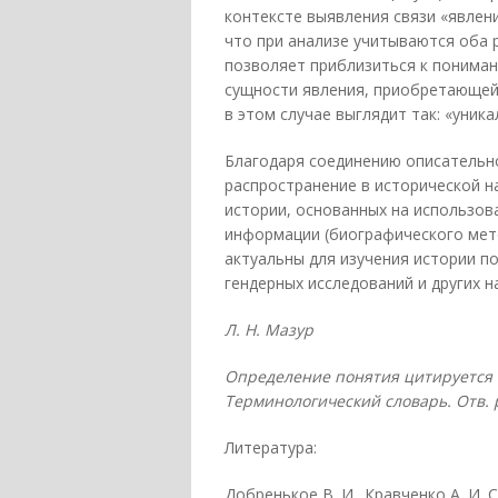
контексте выявления связи «явлени
что при анализе учитываются оба р
позволяет приблизиться к пониман
сущности явления, приобретающей
в этом случае выглядит так: «уника
Благодаря соединению описательно
распространение в исторической н
истории, основанных на использов
информации (биографического мет
актуальны для изучения истории п
гендерных исследований и других 
Л. Н. Мазур
Определение понятия цитируется п
Терминологический словарь. Отв. ре
Литература:
Добренькое В. И.. Кравченко А. И. С