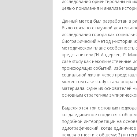
исследования ориентированы на их
целью понимания и анализа истори
Данный метод был разработан в ра
было связано с научной деятельно
исследования города как социально
биографический метод («истории ж
методическом плане особенностью 
представители [Н. Андерсен, Р. Макк
case study как неколичественные и
происходящих событий, избегающи
социальной жизни через представ
моментом case study стала опора 
материала. Один из основателей Чи
основным стратегиям эмпирическог
Выделяются три основных подхода к
когда единичное сводится к общем
подобной интерпретации на основе 
идиографический, когда единичное
нельзя отнести к общему; 3) интег