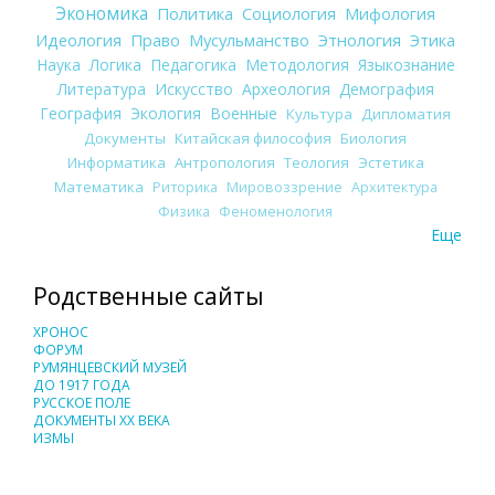
Экономика
Политика
Социология
Мифология
Идеология
Право
Мусульманство
Этнология
Этика
Наука
Логика
Педагогика
Методология
Языкознание
Литература
Искусство
Археология
Демография
География
Экология
Военные
Культура
Дипломатия
Документы
Китайская философия
Биология
Информатика
Антропология
Теология
Эстетика
Математика
Риторика
Мировоззрение
Архитектура
Физика
Феноменология
Еще
Родственные сайты
ХРОНОС
ФОРУМ
РУМЯНЦЕВСКИЙ МУЗЕЙ
ДО 1917 ГОДА
РУССКОЕ ПОЛЕ
ДОКУМЕНТЫ XX ВЕКА
ИЗМЫ