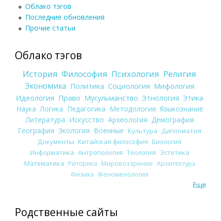
Облако тэгов
Последние обновления
Прочие статьи
Облако тэгов
История
Философия
Психология
Религия
Экономика
Политика
Социология
Мифология
Идеология
Право
Мусульманство
Этнология
Этика
Наука
Логика
Педагогика
Методология
Языкознание
Литература
Искусство
Археология
Демография
География
Экология
Военные
Культура
Дипломатия
Документы
Китайская философия
Биология
Информатика
Антропология
Теология
Эстетика
Математика
Риторика
Мировоззрение
Архитектура
Физика
Феноменология
Еще
Родственные сайты