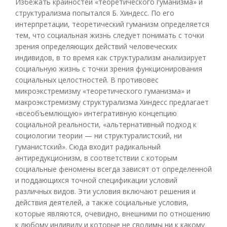
Избежать крайностей «теоретического гуманизма» и
структурализма попытался Б. Хиндесс. По его
интерпретации, теоретический гуманизм определяется
тем, что социальная жизнь следует понимать с точки
зрения определяющих действий человеческих
индивидов, в то время как структурализм анализирует
социальную жизнь с точки зрения функционирования
социальных целостностей. В противовес
микроэкстремизму «теоретического гуманизма» и
макроэкстремизму структурализма Хиндесс предлагает
«всеобъемлющую» интегративную концепцию
социальной реальности, «альтернативный подход к
социологии теории — ни структуралистский, ни
гуманистский». Сюда входит радикальный
антиредукционизм, в соответствии с которым
социальные феномены всегда зависят от определенной
и поддающихся точной спецификации условий
различных видов. Эти условия включают решения и
действия деятелей, а также социальные условия,
которые являются, очевидно, внешними по отношению
к любому индивиду и которые не сводимы ни к какому