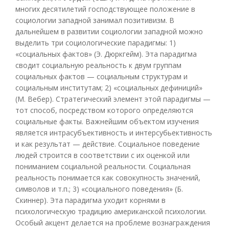
многих десятилетий господствующее положение в
социологии западной занимал позитивизм. В
дальнейшем в развитии социологии западной можно
выделить три социологические парадигмы: 1)
«социальных фактов» (Э. Дюркгейм). Эта парадигма
сводит социальную реальность к двум группам
социальных фактов — социальным структурам и
социальным институтам; 2) «социальных дефиниций»
(М. Вебер). Стратегический элемент этой парадигмы —
тот способ, посредством которого определяются
социальные факты. Важнейшим объектом изучения
является интрасубъективность и интерсубьективность
и как результат — действие. Социальное поведение
людей строится в соответствии с их оценкой или
пониманием социальной реальности. Социальная
реальность понимается как совокупность значений,
символов и т.п.; 3) «социального поведения» (Б.
Скиннер). Эта парадигма уходит корнями в
психологическую традицию американской психологии.
Особый акцент делается на проблеме вознаграждения