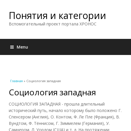
Понятия и категории
Вспомогательный проект портала ХРОНОС
Menu
Вы здесь
Главная
» Социология западная
Социология западная
СОЦИОЛОГИЯ ЗАПАДНАЯ - прошла длительный
исторический путь, начало которому было положено Г.
Спенсером (Англия), О. Контом, Ф. Ле Пле (Франция), B.
Вундтом, Ф. Тённисом, Г. Зиммелем (Германия), У.
Самнером, Л. Уордом (США) и т. д. На протяжении