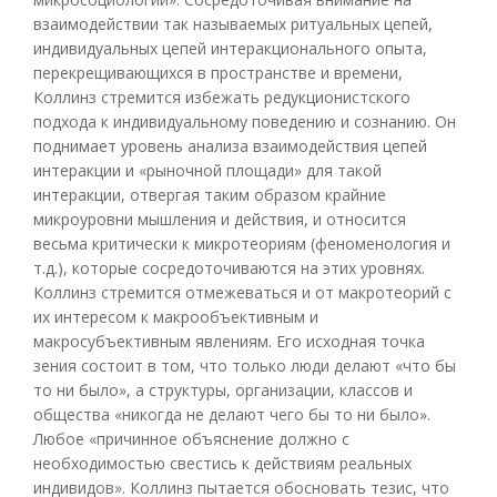
взаимодействии так называемых ритуальных цепей,
индивидуальных цепей интеракционального опыта,
перекрещивающихся в пространстве и времени,
Коллинз стремится избежать редукционистского
подхода к индивидуальному поведению и сознанию. Он
поднимает уровень анализа взаимодействия цепей
интеракции и «рыночной площади» для такой
интеракции, отвергая таким образом крайние
микроуровни мышления и действия, и относится
весьма критически к микротеориям (феноменология и
т.д.), которые сосредоточиваются на этих уровнях.
Коллинз стремится отмежеваться и от макротеорий с
их интересом к макрообъективным и
макросубъективным явлениям. Его исходная точка
зения состоит в том, что только люди делают «что бы
то ни было», а структуры, организации, классов и
общества «никогда не делают чего бы то ни было».
Любое «причинное объяснение должно с
необходимостью свестись к действиям реальных
индивидов». Коллинз пытается обосновать тезис, что