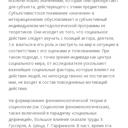
исключительно значениями, которые они приобретают
для субъекта, действующего с этими предметами.
Субъективистское понимание «значения» в
интеракционизме обусловливает и субъективный
индивидуализм методологической программы ее
теоретиков. Они исходят из того, что социальное
действие следует изучать с позиций актора, деятеля,
т.е. вжиться в его роль и смотреть на мир и ситуацию в
соответствии с его оценками и толкованиями. При
таком подходе, с точки зрения индивида как центра
социального мира, от исследователя ускользают
важнейшие социальные факторы, которые влияют на
действия людей, но непосредственно не постигаются
ими, не входят в состав повседневных мотиваций
действия.
На формирование феноменологической теории в
социологии (см. Социология феноменологическая),
также включенной в парадигму «социальных
дефиниций», большое влияние оказали труды Э.
Гуссерля, А. Шюца, Г. Гарфинкеля. В наст, время эта