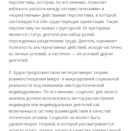
перспективы, которая, по его мнению, позволит
избежать раскола между «атомистическими» и
«нормативным» действиями; перспективы, в которой
синтезируются обе существующие ориентации. Такую
перспективу он назвал структурной. Ее критерием
является статус деятеля или набор ролей,
порожденных разделением труда. Деятель оценивает
полезность альтернативных действий, исходя частично
из личных условий, а частично — из условий других
деятелей.
Р. Будон предложил свою интегративную теорию
взаимоотношения микро- и макроуровней социальной
реальности под названием «методологический
индивидуализм». По его мнению, социолог для своего
анализа должен использовать метод рассмотрения
индивидов или индивидуальных деятелей как
включенных в систему взаимодействия в качестве
логических атомов. Социолог не может быть
удовлетворен теорией, в которой рассматривается
агрегат (класс, группа, нация) в качестве элементарной