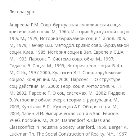
Литература:
Андреева Г.М. Совр. буржуазная эмпирическая соц-я:
критический очерк. М., 1965; История буржуазной соц-и
19 в. М., 1979; История буржуазной соц-и 1-й пол. 20 в.
М„ 1979; Танчер В.В. Методол. кризис совр. буржуазной
соц-и. Киев, 1985; История соц-и в Зап. Европе и США.
М., 1993; Парсонс Т. Система совр. об-в. М., 1997;
Гидденс Э. Соц-я. М., 1999; История теор. соц-и: В 4 т.
М.; СПб., 1997-2000; Култыгин В.П. Совр. зарубежные
социол. концепции. М., 2000; Парсонс Т. О структуре
соц. действия. М., 2000; Теор. соц-я: Антология. Ч. I, II.
М„ 2002; Парсонс Т. О соц. системах. М., 2002; Гидденс
Э. Устроение об-ва: очерк теории структурации. М.,
2003; Култыгин В.П., Кузнецов А.Г. Общая соц-я. М.,
2004; Лапин И.И. Эмпирическая соц-я в Зап. Европе:
Учеб. пособие. М., 2004; Dahrendorf R. Class and
Classconflict in Industrial Society. Stanford, 1959; Berger P.,
Luckman Th. The Social Construction of Reality. N.Y., 1967;