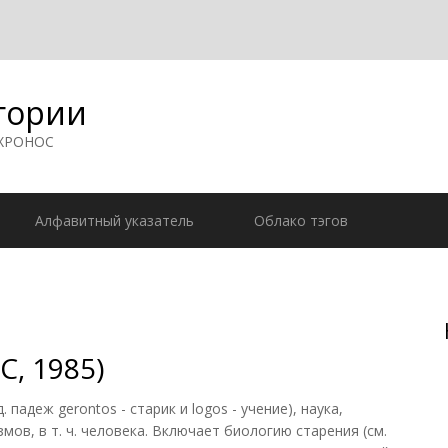
гории
 ХРОНОС
Алфавитный указатель
Облако тэгов
С, 1985)
падеж gerontos - старик и logos - учение), наука,
ов, в т. ч. человека. Включает биологию старения (см.