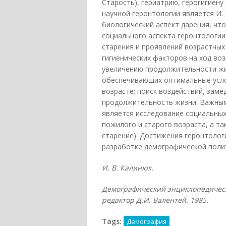
Старость), гериатрию, герогигиен
научной геронтологии является И.
биологический аспект дарения, чт
социального аспекта геронтологии
старения и проявлений возрастных
гигиенических факторов на ход во
увеличению продолжительности жи
обеспечивающих оптимальные усло
возрасте; поиск воздействий, зам
продолжительность жизни. Важным
является исследование социальных
пожилого и старого возраста, а та
старение). Достижения геронтолог
разработке демографической поли
И. В. Калинюк.
Демографический энциклопедическ
редактор Д.И. Валентей. 1985.
Tags:
Демография