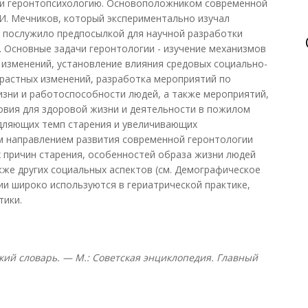
у и геронтопсихологию. Основоположником современной
 И. Мечников, который экспериментально изучал
о послужило предпосылкой для научной разработки
. Основные задачи геронтологии - изучение механизмов
 изменений, установление влияния средовых социально-
зрастных изменений, разработка мероприятий по
зни и работоспособности людей, а также мероприятий,
вия для здоровой жизни и деятельности в пожилом
едляющих темп старения и увеличивающих
 направлением развития современной геронтологии
 причин старения, особенностей образа жизни людей
кже других социальных аспектов (см. Демографическое
ии широко используются в гериатрической практике,
тики.
ий словарь. — М.: Советская энциклопедия. Главный