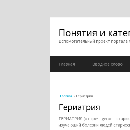
Понятия и кате
Вспомогательный проект портала
Главная
Вводное слово
Вы здесь
Главная
» Гериатрия
Гериатрия
ГЕРИАТРИЯ (от греч. geron - старик 
изучающий болезни людей старческ