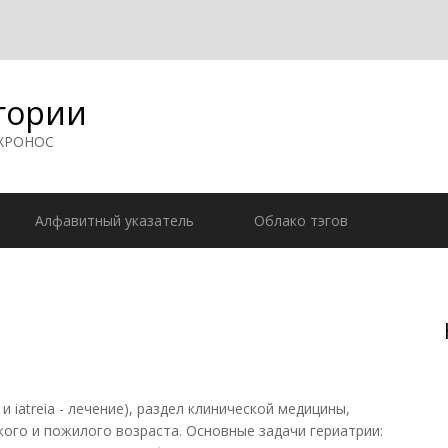
гории
 ХРОНОС
Алфавитный указатель
Облако тэгов
и iatreia - лечение), раздел клинической медицины,
ого и пожилого возраста. Основные задачи гериатрии: