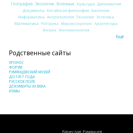
География
Экология
Военные
Культура
Дипломатия
Документы
Китайская философия
Биология
Информатика
Антропология
Теология
Эстетика
Математика
Риторика
Мировоззрение
Архитектура
Физика
Феноменология
Еще
Родственные сайты
ХРОНОС
ФОРУМ
РУМЯНЦЕВСКИЙ МУЗЕЙ
ДО 1917 ГОДА
РУССКОЕ ПОЛЕ
ДОКУМЕНТЫ XX ВЕКА
ИЗМЫ
Понятия И Категории - Исторический Проект ХРОНОС
WEB-редактор
Вячеслав Румянцев