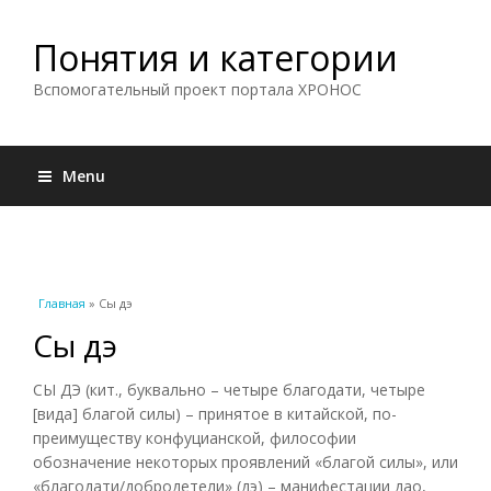
Понятия и категории
Вспомогательный проект портала ХРОНОС
Menu
Вы здесь
Главная
» Сы дэ
Сы дэ
СЫ ДЭ (кит., буквально – четыре благодати, четыре
[вида] благой силы) – принятое в китайской, по-
преимуществу конфуцианской, философии
обозначение некоторых проявлений «благой силы», или
«благодати/добродетели» (дэ) – манифестации дао,