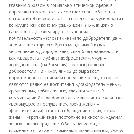
главным образом в социально-этической сфере; в
определенных контекстах соотносится с областью
онтологии. Этические аспекты сы дэ сформулированы в
конфуцианских канонах (см. «У цзин»). В «Ли цзи» в
качестве сы дэ фигурируют «сыновняя
почтительность» (сяо) как «начало-добродетели (дэ)»,
«почитание старшего брата младшим» (ти) как
«вступление в добродетель», синь-благонадежность
как «щедрость (глубина) добродетели», чжун –
«преданность» (см. Чжун шу) как «выправление
добродетели». В «Чжоу ли» сы дэ выражает
нормативное состояние и поведение жены, которые
являются целью ее воспитания: «добродетель жены»,
«речи жены», «облик жены», «деяния жены». В
комментарии 2 в. «добродетель жены» истолкована как
«целомудрие и послушание», «речи жены» –
«[почтительный] ответ на обращение к ней», «облик
жены» – «кроткий вид и постоянно на сносях», «деяния
жены» – шелкопрядение. Обозначение сы дэ
применяется также к терминам ицзинистики (см; «Чжоу