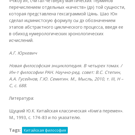
«Чжоу и», считал четверку мантических терминов
перечислением отдельных «качеств» (дэ) той сущности,
которая представлена гексаграммой Цянь. Шао Юн
сделал ицзинистскую формулу сы дэ обозначением
этапов абстрактного циклического процесса, введя ее
в обиход нумерологических хронологических
исчислений.
А.Г. Юркевич
Новая философская энциклопедия. В четырех томах. /
Ин-т философии РАН. Научно-ред. совет: В.С. Степин,
А.А. Гусейнов, Г.Ю. Семигин. М., Мысль, 2010, т.
III, Н –
С, с. 688.
Литература:
Щуцкий Ю.К. Китайская классическая «Книга перемен».
М., 1993, с. 174–83 и по указателю.
Tags:
Китайская философия