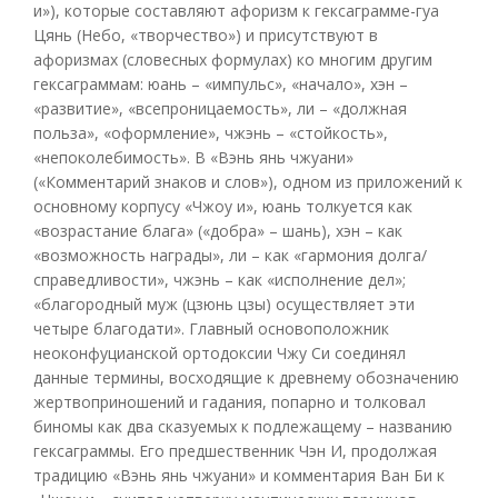
и»), которые составляют афоризм к гексаграмме-гуа
Цянь (Небо, «творчество») и присутствуют в
афоризмах (словесных формулах) ко многим другим
гексаграммам: юань – «импульс», «начало», хэн –
«развитие», «всепроницаемость», ли – «должная
польза», «оформление», чжэнь – «стойкость»,
«непоколебимость». В «Вэнь янь чжуани»
(«Комментарий знаков и слов»), одном из приложений к
основному корпусу «Чжоу и», юань толкуется как
«возрастание блага» («добра» – шань), хэн – как
«возможность награды», ли – как «гармония долга/
справедливости», чжэнь – как «исполнение дел»;
«благородный муж (цзюнь цзы) осуществляет эти
четыре благодати». Главный основоположник
неоконфуцианской ортодоксии Чжу Си соединял
данные термины, восходящие к древнему обозначению
жертвоприношений и гадания, попарно и толковал
биномы как два сказуемых к подлежащему – названию
гексаграммы. Его предшественник Чэн И, продолжая
традицию «Вэнь янь чжуани» и комментария Ван Би к