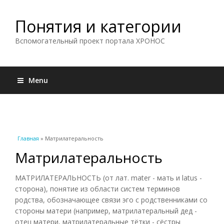
Понятия и категории
Вспомогательный проект портала ХРОНОС
Menu
Вы здесь
Главная
» Матрилатеральность
Матрилатеральность
МАТРИЛАТЕРАЛЬНОСТЬ (от лат. mater - мать и latus -
сторона), понятие из области систем терминов
родства, обозначающее связи эго с родственниками со
стороны матери (например, матрилатеральный дед -
отец матери, матрилатеральные тётки - сёстры