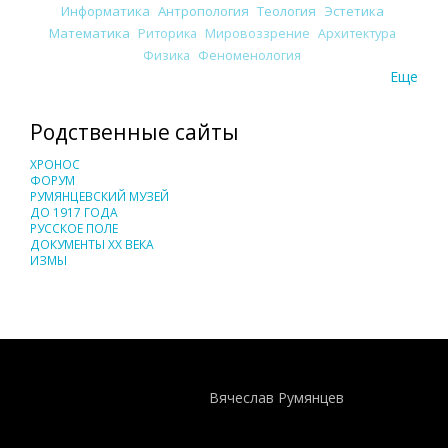
Информатика
Антропология
Теология
Эстетика
Математика
Риторика
Мировоззрение
Архитектура
Физика
Феноменология
Еще
Родственные сайты
ХРОНОС
ФОРУМ
РУМЯНЦЕВСКИЙ МУЗЕЙ
ДО 1917 ГОДА
РУССКОЕ ПОЛЕ
ДОКУМЕНТЫ XX ВЕКА
ИЗМЫ
Понятия И Категории - Исторический Проект ХРОНОС
WEB-редактор
Вячеслав Румянцев