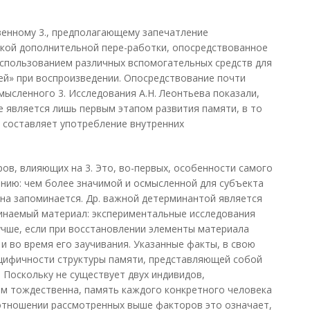
енному 3., предполагающему запечатление
сякой дополнительной пере-работки, опосредствованное
использованием различных вспомогательных средств для
ей» при воспроизведении. Опосредствование почти
мысленного 3. Исследования А.Н. Леонтьева показали,
 является лишь первым этапом развития памяти, в то
я составляет употребление внутренних
в, влияющих на 3. Это, во-первых, особенности самого
нию: чем более значимой и осмысленной для субъекта
на запоминается. Др. важной детерминантой является
минаемый материал: экспериментальные исследования
лучше, если при восстановлении элементы материала
 и во время его заучивания. Указанные факты, в свою
ецифичности структуры памяти, представляющей собой
 Поскольку не существует двух индивидов,
ём тождественна, память каждого конкретного человека
 отношении рассмотренных выше факторов это означает,