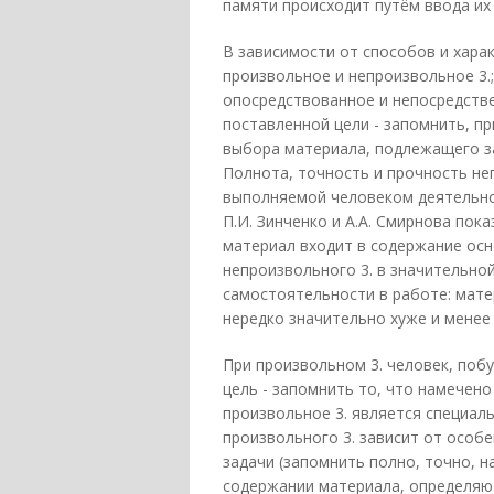
памяти происходит путём ввода их 
В зависимости от способов и хара
произвольное и непроизвольное 3.;
опосредствованное и непосредстве
поставленной цели - запомнить, пр
выбора материала, подлежащего за
Полнота, точность и прочность не
выполняемой человеком деятельно
П.И. Зинченко и А.А. Смирнова пок
материал входит в содержание осн
непроизвольного 3. в значительной
самостоятельности в работе: мате
нередко значительно хуже и менее
При произвольном 3. человек, по
цель - запомнить то, что намечено
произвольное 3. является специал
произвольного 3. зависит от особ
задачи (запомнить полно, точно, н
содержании материала, определяют