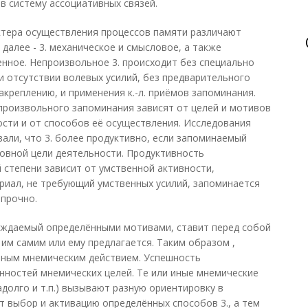
в систему ассоциативных связей.
ктера осуществления процессов памяти различают
 далее - 3. механическое и смысловое, а также
нное. Непроизвольное 3. происходит без специально
и отсутствии волевых усилий, без предварительного
креплению, и применения к.-л. приёмов запоминания.
произвольного запоминания зависят от целей и мотивов
сти и от способов её осуществления. Исследования
азали, что 3. более продуктивно, если запоминаемый
овной цели деятельности. Продуктивность
 степени зависит от умственной активности,
риал, не требующий умственных усилий, запоминается
 прочно.
буждаемый определёнными мотивами, ставит перед собой
 им самим или ему предлагается. Таким образом ,
ьным мнемическим действием. Успешность
енностей мнемических целей. Те или иные мнемические
адолго и т.п.) вызывают разную ориентировку в
 выбор и активацию определённых способов 3., а тем