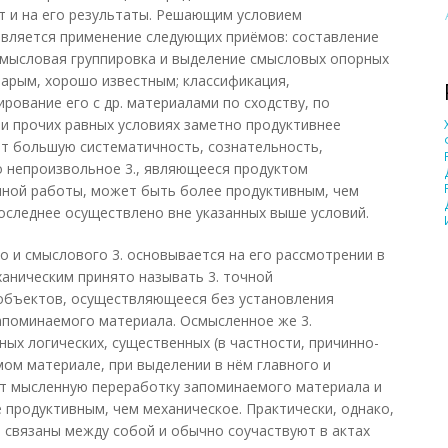
т и на его результаты. Решающим условием
является применение следующих приёмов: составление
смысловая группировка и выделение смысловых опорных
тарым, хорошо известным; классификация,
рование его с др. материалами по сходству, по
при прочих равных условиях заметно продуктивнее
ет большую систематичность, сознательность,
о непроизвольное 3., являющееся продуктом
нной работы, может быть более продуктивным, чем
оследнее осуществлено вне указанных выше условий.
 и смыслового 3. основывается на его рассмотрении в
ханическим принято называть 3. точной
 объектов, осуществляющееся без установления
апоминаемого материала. Осмысленное же 3.
ых логических, существенных (в частности, причинно-
мом материале, при выделении в нём главного и
ет мысленную переработку запоминаемого материала и
 продуктивным, чем механическое. Практически, однако,
о связаны между собой и обычно соучаствуют в актах