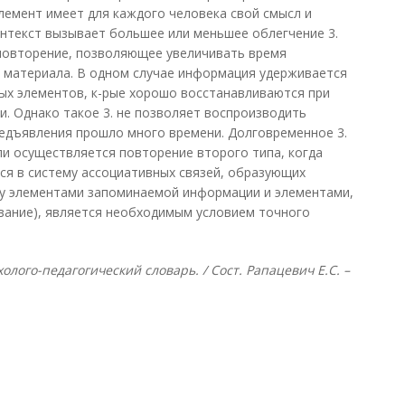
лемент имеет для каждого человека свой смысл и
нтекст вызывает большее или меньшее облегчение 3.
 повторение, позволяющее увеличивать время
 материала. В одном случае информация удерживается
ных элементов, к-рые хорошо восстанавливаются при
. Однако такое 3. не позволяет воспроизводить
едъявления прошло много времени. Долговременное 3.
и осуществляется повторение второго типа, когда
я в систему ассоциативных связей, образующих
ду элементами запоминаемой информации и элементами,
вание), является необходимым условием точного
лого-педагогический словарь. / Сост. Рапацевич Е.С. –