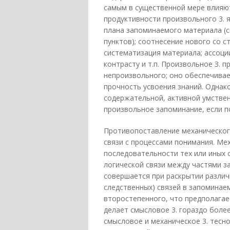
самым в существенной мере влияю
продуктивности произвольного 3. 
плана запоминаемого материала (
пунктов); соотнесение нового со с
систематизация материала; ассоции
контрасту и т.п. Произвольное З. 
непроизвольного; оно обеспечива
прочность усвоения знаний. Однак
содержательной, активной умстве
произвольное запоминание, если п
Противопоставление механического
связи с процессами понимания. Ме
последовательности тех или иных
логической связи между частями з
совершается при раскрытии различн
следственных) связей в запоминае
второстепенного, что предполага
делает смысловое 3. гораздо более
смысловое и механическое 3. тесн