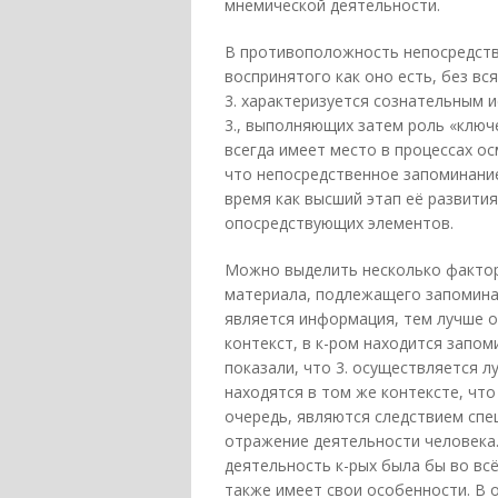
мнемической деятельности.
В противоположность непосредств
воспринятого как оно есть, без в
3. характеризуется сознательным 
3., выполняющих затем роль «ключ
всегда имеет место в процессах ос
что непосредственное запоминание
время как высший этап её развити
опосредствующих элементов.
Можно выделить несколько факторо
материала, подлежащего запомина
является информация, тем лучше о
контекст, в к-ром находится запо
показали, что 3. осуществляется 
находятся в том же контексте, что
очередь, являются следствием сп
отражение деятельности человека.
деятельность к-рых была бы во вс
также имеет свои особенности. В