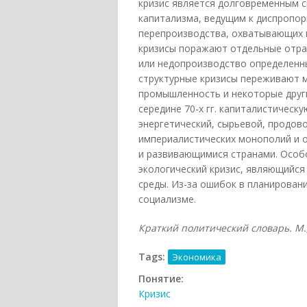
кризис является долговременным 
капитализма, ведущим к диспропор
перепроизводства, охватывающих в
кризисы поражают отдельные отра
или недопроизводство определенн
структурные кризисы переживают м
промышленность и некоторые други
середине 70-х гг. капиталистическ
энергетический, сырьевой, продо
империалистических монополий и 
и развивающимися странами. Особ
экологический кризис, являющийс
среды. Из-за ошибок в планировани
социализме.
Краткий политический словарь. М., 
Tags:
Экономика
Понятие:
Кризис