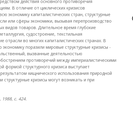
средством действия основного противоречия
циям. В отличие от циклических кризисов
сю экономику капиталистических стран, структурные
сли или сферы экономики, вызывая перепроизводство
ых видов товаров. Длительное время глубокие
еталлургия, судостроение, текстильная
е отрасли во многих капиталистических странах. В
ую экономику поразили мировые структурные кризисы -
вольственный, вызванные деятельностью
обострением противоречий между империалистическими
ой формой структурного кризиса выступает
я результатом хищнического использования природной
и структурные кризисы могут возникать и при
1988, с. 424.