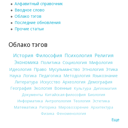
Алфавитный справочник
Вводное слово
Облако тэгов
Последние обновления
Прочие статьи
Облако тэгов
История
Философия
Психология
Религия
Экономика
Политика
Социология
Мифология
Идеология
Право
Мусульманство
Этнология
Этика
Наука
Логика
Педагогика
Методология
Языкознание
Литература
Искусство
Археология
Демография
География
Экология
Военные
Культура
Дипломатия
Документы
Китайская философия
Биология
Информатика
Антропология
Теология
Эстетика
Математика
Риторика
Мировоззрение
Архитектура
Физика
Феноменология
Еще