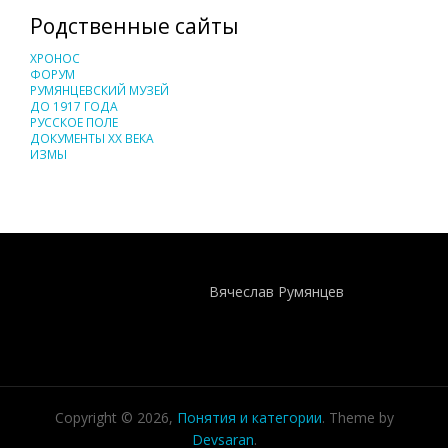
Родственные сайты
ХРОНОС
ФОРУМ
РУМЯНЦЕВСКИЙ МУЗЕЙ
ДО 1917 ГОДА
РУССКОЕ ПОЛЕ
ДОКУМЕНТЫ XX ВЕКА
ИЗМЫ
Понятия И Категории - Исторический Проект ХРОНОС
WEB-редактор
Вячеслав Румянцев
Copyright © 2026,
Понятия и категории
. Theme by
Devsaran
.