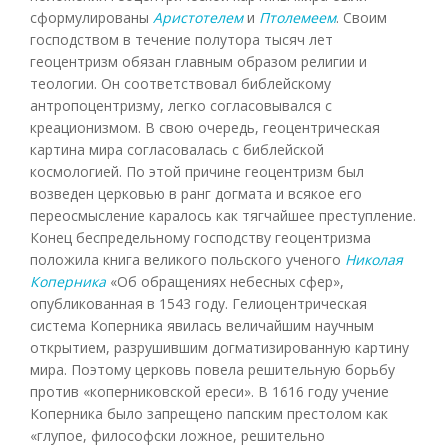
сформулированы
Аристотелем
и
Птолемеем
. Своим
господством в течение полутора тысяч лет
геоцентризм обязан главным образом религии и
теологии. Он соответствовал библейскому
антропоцентризму, легко согласовывался с
креационизмом. В свою очередь, геоцентрическая
картина мира согласовалась с библейской
космологией. По этой причине геоцентризм был
возведен церковью в ранг догмата и всякое его
переосмысление каралось как тягчайшее преступление.
Конец беспредельному господству геоцентризма
положила книга великого польского ученого
Николая
Коперника
«Об обращениях небесных сфер»,
опубликованная в 1543 году. Гелиоцентрическая
система Коперника явилась величайшим научным
открытием, разрушившим догматизированную картину
мира. Поэтому церковь повела решительную борьбу
против «коперниковской ереси». В 1616 году учение
Коперника было запрещено папским престолом как
«глупое, философски ложное, решительно