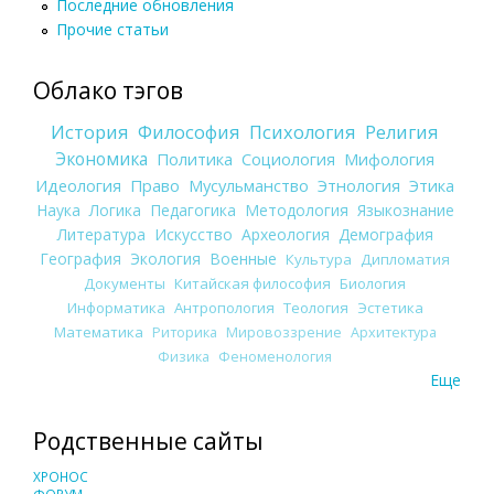
Последние обновления
Прочие статьи
Облако тэгов
История
Философия
Психология
Религия
Экономика
Политика
Социология
Мифология
Идеология
Право
Мусульманство
Этнология
Этика
Наука
Логика
Педагогика
Методология
Языкознание
Литература
Искусство
Археология
Демография
География
Экология
Военные
Культура
Дипломатия
Документы
Китайская философия
Биология
Информатика
Антропология
Теология
Эстетика
Математика
Риторика
Мировоззрение
Архитектура
Физика
Феноменология
Еще
Родственные сайты
ХРОНОС