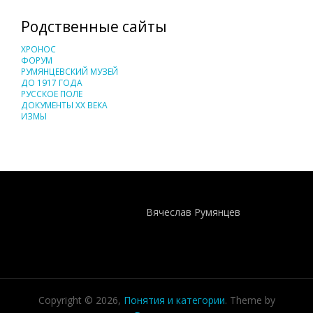
Родственные сайты
ХРОНОС
ФОРУМ
РУМЯНЦЕВСКИЙ МУЗЕЙ
ДО 1917 ГОДА
РУССКОЕ ПОЛЕ
ДОКУМЕНТЫ XX ВЕКА
ИЗМЫ
Понятия И Категории - Исторический Проект ХРОНОС
WEB-редактор
Вячеслав Румянцев
Copyright © 2026,
Понятия и категории
. Theme by