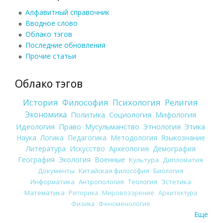
Алфавитный справочник
Вводное слово
Облако тэгов
Последние обновления
Прочие статьи
Облако тэгов
История
Философия
Психология
Религия
Экономика
Политика
Социология
Мифология
Идеология
Право
Мусульманство
Этнология
Этика
Наука
Логика
Педагогика
Методология
Языкознание
Литература
Искусство
Археология
Демография
География
Экология
Военные
Культура
Дипломатия
Документы
Китайская философия
Биология
Информатика
Антропология
Теология
Эстетика
Математика
Риторика
Мировоззрение
Архитектура
Физика
Феноменология
Еще