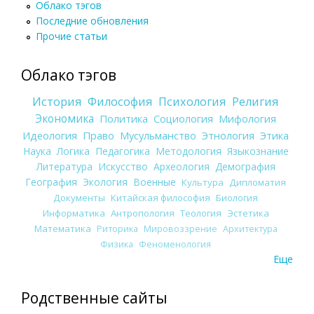
Облако тэгов
Последние обновления
Прочие статьи
Облако тэгов
История
Философия
Психология
Религия
Экономика
Политика
Социология
Мифология
Идеология
Право
Мусульманство
Этнология
Этика
Наука
Логика
Педагогика
Методология
Языкознание
Литература
Искусство
Археология
Демография
География
Экология
Военные
Культура
Дипломатия
Документы
Китайская философия
Биология
Информатика
Антропология
Теология
Эстетика
Математика
Риторика
Мировоззрение
Архитектура
Физика
Феноменология
Еще
Родственные сайты