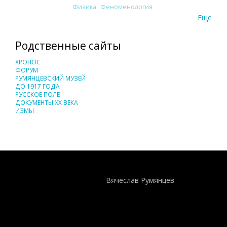
Физика
Феноменология
Еще
Родственные сайты
ХРОНОС
ФОРУМ
РУМЯНЦЕВСКИЙ МУЗЕЙ
ДО 1917 ГОДА
РУССКОЕ ПОЛЕ
ДОКУМЕНТЫ XX ВЕКА
ИЗМЫ
Понятия И Категории - Исторический Проект ХРОНОС
WEB-редактор
Вячеслав Румянцев