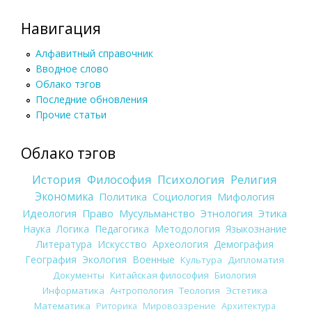
Навигация
Алфавитный справочник
Вводное слово
Облако тэгов
Последние обновления
Прочие статьи
Облако тэгов
История
Философия
Психология
Религия
Экономика
Политика
Социология
Мифология
Идеология
Право
Мусульманство
Этнология
Этика
Наука
Логика
Педагогика
Методология
Языкознание
Литература
Искусство
Археология
Демография
География
Экология
Военные
Культура
Дипломатия
Документы
Китайская философия
Биология
Информатика
Антропология
Теология
Эстетика
Математика
Риторика
Мировоззрение
Архитектура