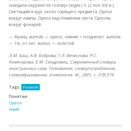
скандала окружил её голову» (журн.) 3. (2 пол. XIX в.).
Светящийся круг около горящего предмета. Ореол
вокруг лампы. Ореол над пламенем света. Ореолы
вокруг фонарей.
— Франц. aureole — ореол, сияние < позднелат. aureola
— тж, от лат. aureus — золотой.
Л.М. Баш, А.В. Боброва, Г.Л. Вячеслова, Р.С.
Кимягарова, Е.М. Сендровиц. Современный словарь
иностранных слов. Толкование, словоупотребление,
словообразование, этимология. М., 2001, с. 578-579.
Tags:
Религия
Понятие:
Ореол
Нимб