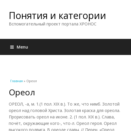
Понятия и категории
Вспомогательный проект портала ХРОНОС
Menu
Вы здесь
Главная
» Ореол
Ореол
ОРЕОЛ, -а, м. 1.(1 пол. XIX в.). То же, что нимб. Золотой
ореол над головой Христа. Золотая краска для ореола.
Прорисовать ореол на иконе. 2. (1 пол. XIX в.). Слава,
почёт, окружающие кого-, что-л. Ореол героя. Ореол
высокого подвига. В ореоле славы. // Перен. «Ореол