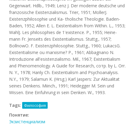
Gegenwart. Hdlb., 1949; Lenz J. Der moderne deutsche und
franzosische Existenzialismus. Trier, 1951; MollerJ.
Existenzphilosophie und Ka- tholische Theologie. Baden-
Baden, 1952; Allen E. L. Existentialism from Within. L., 1953;
WahlJ. Les philosophies de 1'existence. P., 1955; Heine-
mann Fr. Jenseits des Existentialismus. Stuttg., 1957;
BollnowO. F. Existenzphilosophie. Stuttg., 1960; LukacsG.
Existentialisme ou marxisme? P., 1961; Abbagnano N.
Introduzione all'esistenzialismo. Mil., 1967; Existentialism
and Phenomenology. A Guide for Research, сотр. by L. Orr.
N. Y., 1978; Hanly Ch. Existentialism and Psychoanalysis.
N.Y., 1979; Salamun K. (Hrsg.) Karl Jaspers: Zur Aktualitat
seines Denkens. Miinch., 1991; Heidegger M. Sein und
Wissen. Eine Einfuhrung in sein Denken. W., 1993.
Tags:
Философия
Понятие:
Экзистенциализм