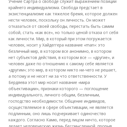
Учение Сартра о свободе служит выражением позиции
крайнего индивидуализма. Свобода предстает в
экзистенциализме как тяжелое бремя, которое должен
нести человек, поскольку он личность. Он может
отказаться от своей свободы, перестать быть самим
собой, стать «как все», но только ценой отказа от себя
как личности. Мир, в который при этом погружается
человек, носит у Хайдеггера название «man»: это
безличный мир, в котором все анонимно, в котором
нет субъектов действия, в котором все — «другие», и
человек даже по отношению к самому себе является
«другим»; это мир, в котором никто ни-чего не решает,
а потому и не несет ни за что ответственности. У
Бердяева этот мир носит название «мира
объективации», признаки которого — поглощение
индивидуального, личного общим, безличным,
господство необходимости. Общение индивидов,
осуществляемое в сфере объективации, не является
подлинным, оно лишь подчеркивает одиночество
каждого. Согласно Камю, перед лицом ничто, которое
делает человеческую жизнь бессмысленной, прорыв