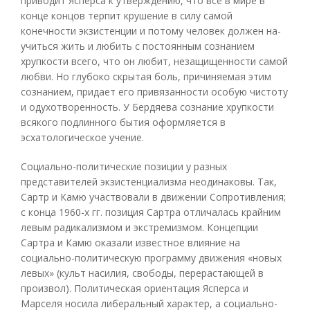
приводит Ясперса к утверждению, что все в мире в
конце концов терпит крушение в силу самой
конечности экзистенции и потому человек должен на-
учиться жить и любить с постоянным сознанием
хрупкости всего, что он любит, незащищенности самой
любви. Но глубоко скрытая боль, причиняемая этим
сознанием, придает его привязанности особую чистоту
и одухотворенность. У Бердяева сознание хрупкости
всякого подлинного бытия оформляется в
эсхатологическое учение.
Социально-политические позиции у разных
представителей экзистенциализма неодинаковы. Так,
Сартр и Камю участвовали в движении Сопротивления;
с конца 1960-х гг. позиция Сартра отличалась крайним
левым радикализмом и экстремизмом. Концепции
Сартра и Камю оказали известное влияние на
социально-политическую программу движения «новых
левых» (культ насилия, свободы, перерастающей в
произвол). Политическая ориентация Ясперса и
Марселя носила либеральный характер, а социально-