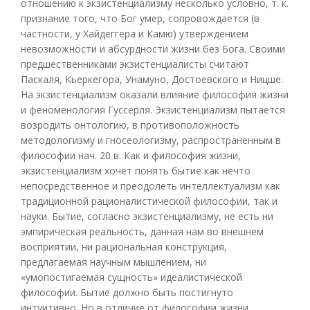
отношению к экзистенциализму несколько условно, т. к.
признание того, что Бог умер, сопровождается (в
частности, у Хайдеггера и Камю) утверждением
невозможности и абсурдности жизни без Бога. Своими
предшественниками экзистенциалисты считают
Паскаля, Кьеркегора, Унамуно, Достоевского и Ницше.
На экзистенциализм оказали влияние философия жизни
и феноменология Гуссерля. Экзистенциализм пытается
возродить онтологию, в противоположность
методологизму и гносеологизму, распространенным в
философии нач. 20 в. Как и философия жизни,
экзистенциализм хочет понять бытие как нечто
непосредственное и преодолеть интеллектуализм как
традиционной рационалистической философии, так и
науки. Бытие, согласно экзистенциализму, не есть ни
эмпирическая реальность, данная нам во внешнем
восприятии, ни рациональная конструкция,
предлагаемая научным мышлением, ни
«умопостигаемая сущность» идеалистической
философии. Бытие должно быть постигнуто
интуитивно. Но в отличие от философии жизни,