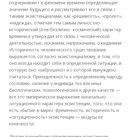
подчеркивают в феномене времени определяющее
значение будущего и рассматривают его в связи с
такими экзистенциалами, как «решимость», «проект»,
«надежда», отмечая тем самым личностно-
исторический (а не безлично- космический) характер
времени и утверждая его связь с человеческой
деятельностью, исканием, напряжением, ожиданием.
Историчность человеческого существования
выражается, согласно экзистенциализму, в том, что
оно всегда находит себя в определенной ситуации, в
которую оно «заброшено» и с которой вынуждено
считаться. Принадлежность к определенному народу,
сословию, наличие у индивида тех или иных
биологических, психологических и других качеств —
все это эмпирическое выражение изначально-
ситуационного характера экзистенции, того, что она
есть «бытие-в-мире». Временность, историчность и
«ситуационность» экзистенции — модусы ее
конечности.
Другим важнейшим определением экзистенции