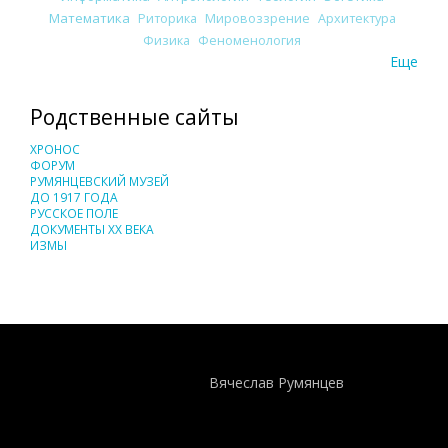
Математика
Риторика
Мировоззрение
Архитектура
Физика
Феноменология
Еще
Родственные сайты
ХРОНОС
ФОРУМ
РУМЯНЦЕВСКИЙ МУЗЕЙ
ДО 1917 ГОДА
РУССКОЕ ПОЛЕ
ДОКУМЕНТЫ XX ВЕКА
ИЗМЫ
Понятия И Категории - Исторический Проект ХРОНОС
WEB-редактор
Вячеслав Румянцев