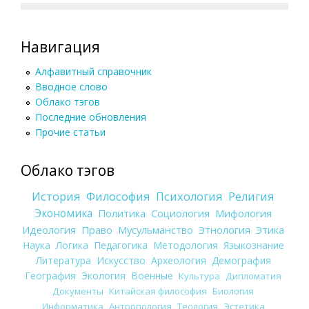
Навигация
Алфавитный справочник
Вводное слово
Облако тэгов
Последние обновления
Прочие статьи
Облако тэгов
История
Философия
Психология
Религия
Экономика
Политика
Социология
Мифология
Идеология
Право
Мусульманство
Этнология
Этика
Наука
Логика
Педагогика
Методология
Языкознание
Литература
Искусство
Археология
Демография
География
Экология
Военные
Культура
Дипломатия
Документы
Китайская философия
Биология
Информатика
Антропология
Теология
Эстетика