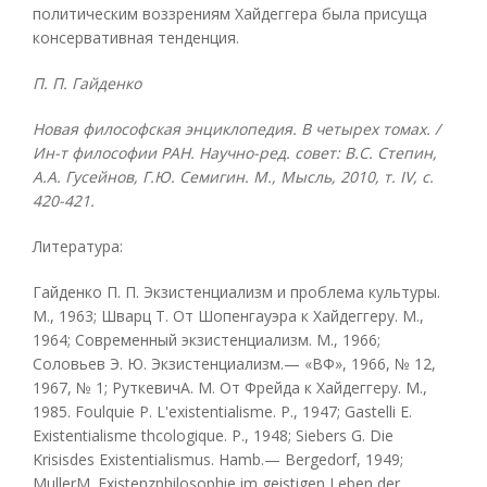
политическим воззрениям Хайдеггера была присуща
консервативная тенденция.
П. П. Гайденко
Новая философская энциклопедия. В четырех томах. /
Ин-т философии РАН. Научно-ред. совет: В.С. Степин,
А.А. Гусейнов, Г.Ю. Семигин. М., Мысль, 2010, т.
IV, с.
420-421.
Литература:
Гайденко П. П. Экзистенциализм и проблема культуры.
М., 1963; Шварц Т. От Шопенгауэра к Хайдеггеру. М.,
1964; Современный экзистенциализм. М., 1966;
Соловьев Э. Ю. Экзистенциализм.— «ВФ», 1966, № 12,
1967, № 1; РуткевичА. М. От Фрейда к Хайдеггеру. М.,
1985. Foulquie P. L'existentialisme. Р., 1947; Gastelli Е.
Existentialisme thcologique. P., 1948; Siebers G. Die
Krisisdes Existentialismus. Hamb.— Bergedorf, 1949;
MullerM. Existenzphilosophie im geistigen Leben der