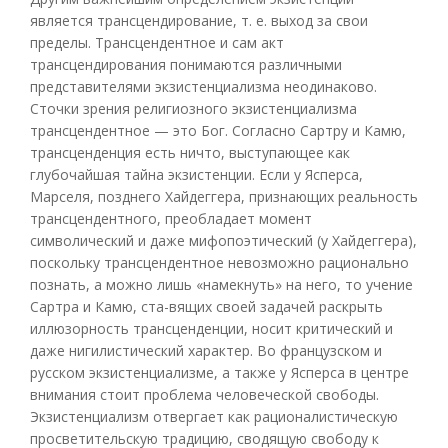
является трансцендирование, т. е. выход за свои
пределы. Трансцендентное и сам акт
трансцендирования понимаются различными
представителями экзистенциализма неодинаково.
Сточки зрения религиозного экзистенциализма
трансцендентное — это Бог. Согласно Сартру и Камю,
трансценденция есть ничто, выступающее как
глубочайшая тайна экзистенции. Если у Ясперса,
Марселя, позднего Хайдеггера, признающих реальность
трансцендентного, преобладает момент
символический и даже мифопоэтический (у Хайдеггера),
поскольку трансцендентное невозможно рационально
познать, а можно лишь «намекнуть» на него, то учение
Сартра и Камю, ста-вящих своей задачей раскрыть
иллюзорность трансценденции, носит критический и
даже нигилистический характер. Во французском и
русском экзистенциализме, а также у Ясперса в центре
внимания стоит проблема человеческой свободы.
Экзистенциализм отвергает как рационалистическую
просветительскую традицию, сводящую свободу к