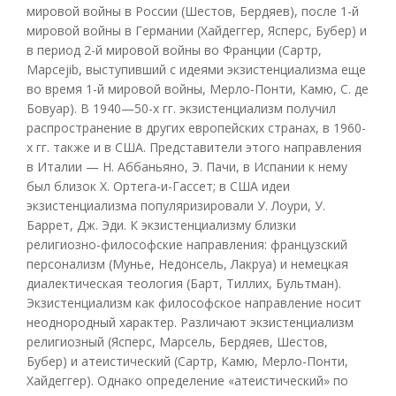
мировой войны в России (Шестов, Бердяев), после 1-й
мировой войны в Германии (Хайдеггер, Ясперс, Бубер) и
в период 2-й мировой войны во Франции (Сартр,
Mapcejib, выступивший с идеями экзистенциализма еще
во время 1-й мировой войны, Мерло-Понти, Камю, С. де
Бовуар). В 1940—50-х гг. экзистенциализм получил
распространение в других европейских странах, в 1960-
х гг. также и в США. Представители этого направления
в Италии — Н. Аббаньяно, Э. Пачи, в Испании к нему
был близок X. Ортега-и-Гассет; в США идеи
экзистенциализма популяризировали У. Лоури, У.
Баррет, Дж. Эди. К экзистенциализму близки
религиозно-философские направления: французский
персонализм (Мунье, Недонсель, Лакруа) и немецкая
диалектическая теология (Барт, Тиллих, Бультман).
Экзистенциализм как философское направление носит
неоднородный характер. Различают экзистенциализм
религиозный (Ясперс, Марсель, Бердяев, Шестов,
Бубер) и атеистический (Сартр, Камю, Мерло-Понти,
Хайдеггер). Однако определение «атеистический» по