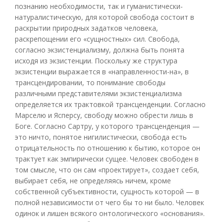
познанию необходимости, так и гуманистически-
натуралистическую, для которой свобода состоит в
раскрытии природных задатков человека,
раскрепощении его «сущностных» сил. Свобода,
согласно экзистенциализму, должна быть понята
исходя из экзистенции. Поскольку же структура
экзистенции выражается в «направленности-на», в
трансцендировании, то понимание свободы
различными представителями экзистенциализма
определяется их трактовкой трансценденции. Согласно
Марселю и Ясперсу, свободу можно обрести лишь в
Боге. Согласно Сартру, у которого трансценденция —
это ничто, понятое нигилистически, свобода есть
отрицательность по отношению к бытию, которое он
трактует как эмпирически сущее. Человек свободен в
том смысле, что он сам «проектирует», создает себя,
выбирает себя, не определяясь ничем, кроме
собственной субъективности, сущность которой — в
полной независимости от чего бы то ни было. Человек
одинок и лишен всякого онтологического «основания».