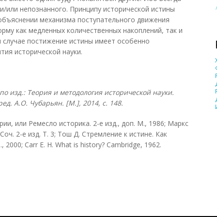
и/или непознанного. Принципу исторической истины
 объяснении механизма поступательного движения
рму как медленных количественных накоплений, так и
м случае постижение истины имеет особенно
тия исторической науки.
о изд.: Теория и методология исторической науки.
д. А.О. Чубарьян. [М.], 2014, с. 148.
ии, или Ремесло историка. 2-е изд., доп. М., 1986; Маркс
Соч. 2-е изд. Т. 3; Тош Д. Стремление к истине. Как
000; Carr E. H. What is history? Cambridge, 1962.