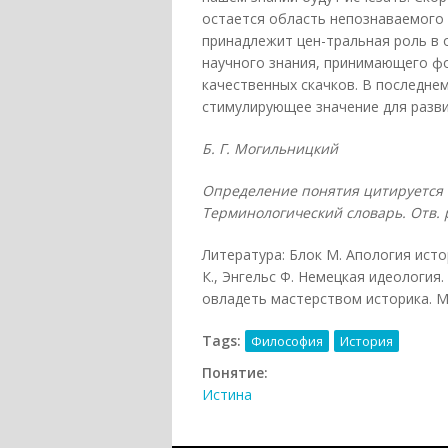
остается область непознаваемого 
принадлежит цен-тральная роль в
научного знания, принимающего фо
качественных скачков. В последне
стимулирующее значение для разви
Б. Г. Могильницкий
Определение понятия цитируется п
Терминологический словарь. Отв. ре
Литература: Блок М. Апология истор
К., Энгельс Ф. Немецкая идеология. 
овладеть мастерством историка. М., 2
Tags:
Философия
История
Понятие:
Истина