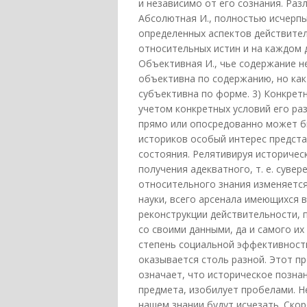
и независимо от его сознания. Раз
Абсолютная И., полностью исчерп
определенных аспектов действител
относительных истин и на каждом 
Объективная И., чье содержание н
объективна по содержанию, но ка
субъективна по форме. 3) Конкрет
учетом конкретных условий его раз
прямо или опосредованно может б
историков особый интерес предст
состояния. Релятивируя историчес
получения адекватного, т. е. суве
относительного знания изменяетс
науки, всего арсенала имеющихся 
реконструкции действительности, 
со своими данными, да и самого и
степень социальной эффективности
оказывается столь разной. Этот пр
означает, что историческое позна
предмета, изобилует пробелами. Н
нашем знании будут исчезать. Скор