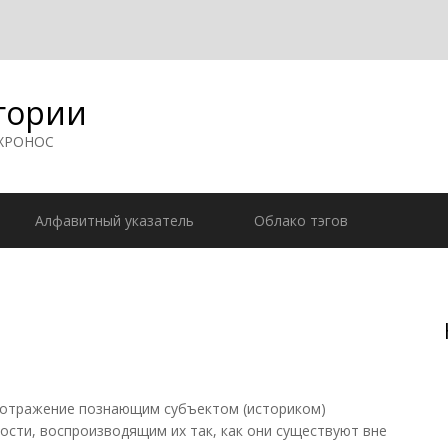
гории
 ХРОНОС
Алфавитный указатель
Облако тэгов
отражение познающим субъектом (историком)
ости, воспроизводящим их так, как они существуют вне