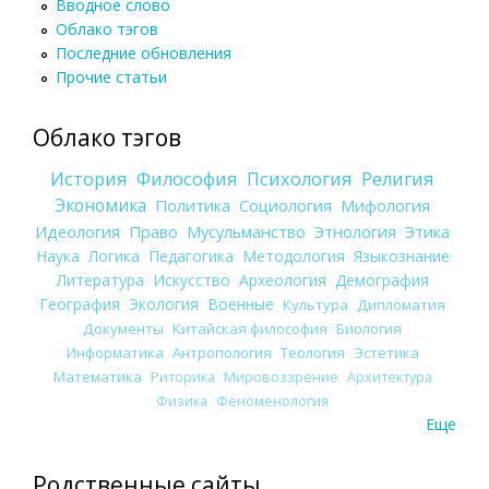
Вводное слово
Облако тэгов
Последние обновления
Прочие статьи
Облако тэгов
История
Философия
Психология
Религия
Экономика
Политика
Социология
Мифология
Идеология
Право
Мусульманство
Этнология
Этика
Наука
Логика
Педагогика
Методология
Языкознание
Литература
Искусство
Археология
Демография
География
Экология
Военные
Культура
Дипломатия
Документы
Китайская философия
Биология
Информатика
Антропология
Теология
Эстетика
Математика
Риторика
Мировоззрение
Архитектура
Физика
Феноменология
Еще
Родственные сайты