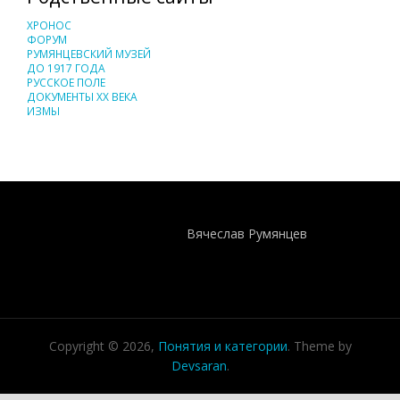
ХРОНОС
ФОРУМ
РУМЯНЦЕВСКИЙ МУЗЕЙ
ДО 1917 ГОДА
РУССКОЕ ПОЛЕ
ДОКУМЕНТЫ XX ВЕКА
ИЗМЫ
Понятия И Категории - Исторический Проект ХРОНОС
WEB-редактор
Вячеслав Румянцев
Copyright © 2026,
Понятия и категории
. Theme by
Devsaran
.