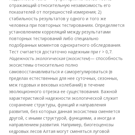
отражающий относительную независимость его
показателей от погрешностей измерения; 2)
стабильность результатов у одного и того же
человека при повторных тестированиях. Определяется
установлением корреляций между результатами
повторных тестирований либо специально
подобранных моментов однократного обследования.
Тест считается достаточно надежным при r > 0,7.
Надежность экологическая
(
экосистем
)— способность
экосистемы относительно полно
самовосстанавливаться и саморегулироваться (в
пределах естественных для нее суточных, сезонных,
меж годовых и вековых колебаний) в течение
эволюционного отрезка ее существования. Важной
характеристикой надежности экологической служит
сохранение структуры, функций и направления
развития, без которых данная экосистема сменяется
другой, с иными структурой, функциями, а иногда и
направлением развития. Например, биогеоценозы
кедровых лесов Алтая могут сменяться луговой